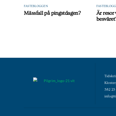
FASTEBLOGGEN
FASTEBLOG
Mässfall på pingstdagen?
Är resor
besväret
Tidskri
Kloste
582 23
info@ti