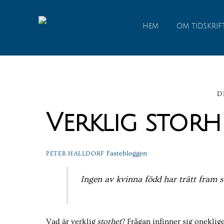
Skip
to
HEM
OM TIDSKRIF
content
D
Verklig storh
Fastebloggen
PETER HALLDORF
Ingen av kvinna född har trätt fram 
Vad är verklig
storhet
? Frågan infinner sig oneklig