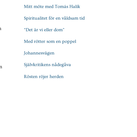
Mitt möte med Tomás Halík
Spiritualitet för en våldsam tid
n
“Det är vi eller dom”
Med rötter som en poppel
Johannesvägen
Självkritikens nådegåva
m
Rösten röjer herden