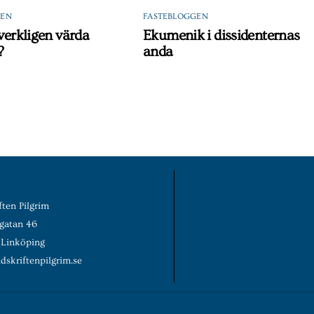
GEN
FASTEBLOGGEN
 verkligen värda
Ekumenik i dissidenternas
?
anda
ften Pilgrim
rgatan 46
 Linköping
dskriftenpilgrim.se