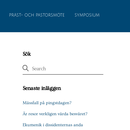
PRÄST- OCH PASTORSMÖTE
SYMPOSIUM
Sök
Senaste inläggen
Mässfall på pingstdagen?
Är resor verkligen värda besväret?
Ekumenik i dissidenternas anda