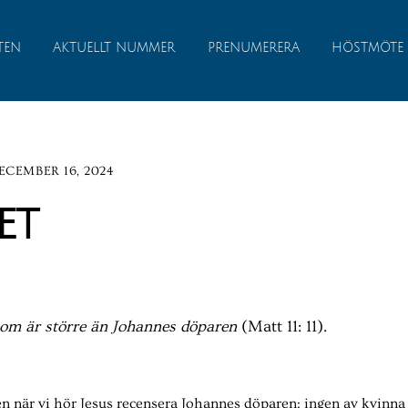
TEN
AKTUELLT NUMMER
PRENUMERERA
HÖSTMÖTE
ECEMBER 16, 2024
et
som är större än Johannes döparen
(Matt 11: 11).
en när vi hör Jesus recensera Johannes döparen: ingen av kvinna