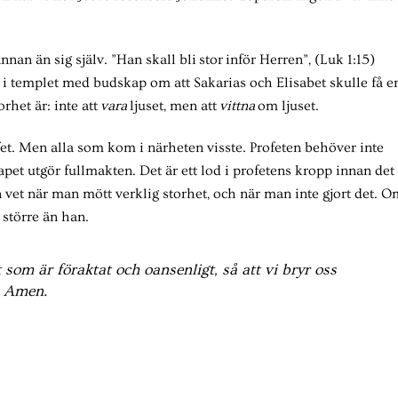
annan än sig själv. ”Han skall bli stor inför Herren”, (Luk 1:15)
 i templet med budskap om att Sakarias och Elisabet skulle få e
rhet är: inte att
vara
ljuset, men att
vittna
om ljuset.
fet. Men alla som kom i närheten visste. Profeten behöver inte
apet utgör fullmakten. Det är ett lod i profetens kropp innan det
 vet när man mött verklig storhet, och när man inte gjort det. O
 större än han.
t som är föraktat och oansenligt, så att vi bryr oss
. Amen.