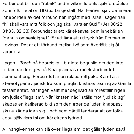
Förbundet blir den ”rubrik” under vilken Israels självförståelse
som folk i relation till Gud tar gestalt. När Herren själv definierar
innebörden av det förbund han ingått med Israel, säger han:
”Ni skall vara mitt folk och jag skall vara er Gud.” (Jer 30:22,
31:33, 32:38) Förbundet är ett kärleksavtal som innebär en
”genuin ömsesidighet” för att låna ett uttryck från Emmanuel
Levinas. Det är ett förbund mellan två som överlåtit sig åt
varandra.
Lagen –
Torah
på hebreiska – blir inte begriplig om den inte
redan när den ges på Sinai placeras i kärleksförbundets
sammanhang. Förbundet är en relationell pakt. Bland alla
stereotyper av judisk tro som präglat kristnas läsning av Gamla
testamentet, har ingen varit mer seglivad än föreställningen
om judisk ”legalism”. När ”kristen nåd” ställs mot ”judisk lag”
skapas en karikerad bild som den troende juden knappast
skulle känna igen sig i, och som därtill tenderar att omtolka
Jesu självklara tal om kärlekens lydnad.
All hängivenhet kan slå över i legalism, det gäller juden såväl