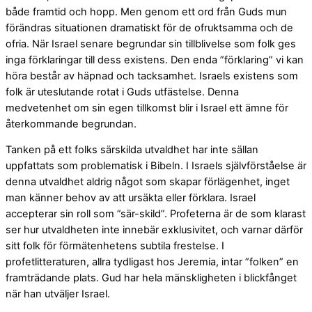
både framtid och hopp. Men genom ett ord från Guds mun
förändras situationen dramatiskt för de ofruktsamma och de
ofria. När Israel senare begrundar sin tillblivelse som folk ges
inga förklaringar till dess existens. Den enda ”förklaring” vi kan
höra består av häpnad och tacksamhet. Israels existens som
folk är uteslutande rotat i Guds utfästelse. Denna
medvetenhet om sin egen tillkomst blir i Israel ett ämne för
återkommande begrundan.
Tanken på ett folks särskilda utvaldhet har inte sällan
uppfattats som problematisk i Bibeln. I Israels självförståelse är
denna utvaldhet aldrig något som skapar förlägenhet, inget
man känner behov av att ursäkta eller förklara. Israel
accepterar sin roll som ”sär-skild”. Profeterna är de som klarast
ser hur utvaldheten inte innebär exklusivitet, och varnar därför
sitt folk för förmätenhetens subtila frestelse. I
profetlitteraturen, allra tydligast hos Jeremia, intar ”folken” en
framträdande plats. Gud har hela mänskligheten i blickfånget
när han utväljer Israel.