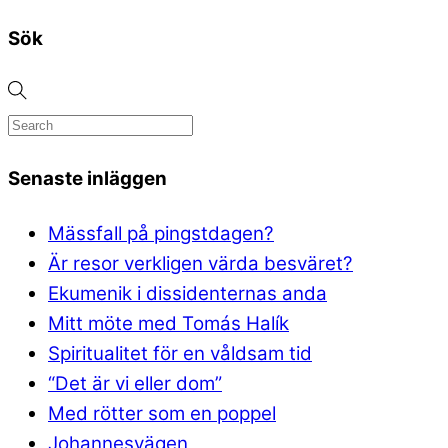
Sök
Senaste inläggen
Mässfall på pingstdagen?
Är resor verkligen värda besväret?
Ekumenik i dissidenternas anda
Mitt möte med Tomás Halík
Spiritualitet för en våldsam tid
“Det är vi eller dom”
Med rötter som en poppel
Johannesvägen