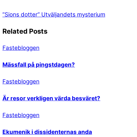
”Sions dotter”
Utväljandets mysterium
Related Posts
Fastebloggen
Mässfall på pingstdagen?
Fastebloggen
Är resor verkligen värda besväret?
Fastebloggen
Ekumenik i dissidenternas anda