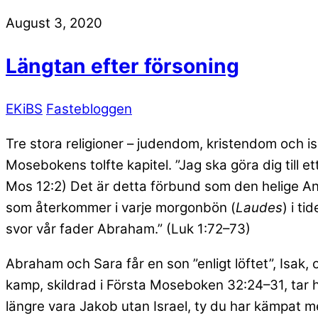
August 3, 2020
Längtan efter försoning
EKiBS
Fastebloggen
Tre stora religioner – judendom, kristendom och isl
Mosebokens tolfte kapitel. ”Jag ska göra dig till et
Mos 12:2) Det är detta förbund som den helige An
som återkommer i varje morgonbön (
Laudes
) i t
svor vår fader Abraham.” (Luk 1:72–73)
Abraham och Sara får en son ”enligt löftet”, Isak,
kamp, skildrad i Första Moseboken 32:24–31, tar hi
längre vara Jakob utan Israel, ty du har kämpat