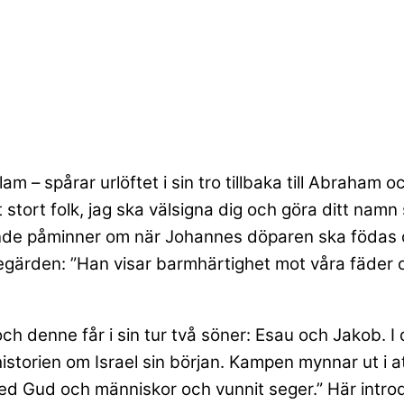
am – spårar urlöftet i sin tro tillbaka till Abraham 
t stort folk, jag ska välsigna dig och göra ditt namn 
de påminner om när Johannes döparen ska födas och
idegärden: ”Han visar barmhärtighet mot våra fäder o
 och denne får i sin tur två söner: Esau och Jakob.
storien om Israel sin början. Kampen mynnar ut i att
 med Gud och människor och vunnit seger.” Här int