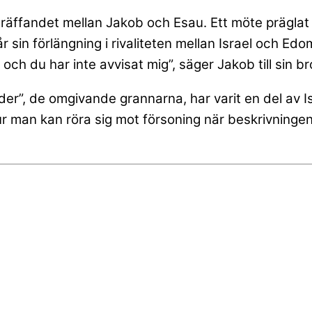
äffandet mellan Jakob och Esau. Ett möte präglat 
in förlängning i rivaliteten mellan Israel och Edom,
ch du har inte avvisat mig”, säger Jakob till sin b
öder”, de omgivande grannarna, har varit en del av 
hur man kan röra sig mot försoning när beskrivninge