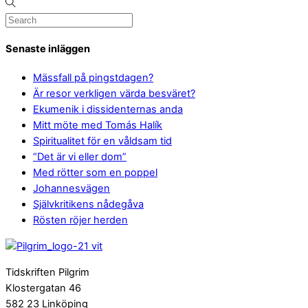
Senaste inläggen
Mässfall på pingstdagen?
Är resor verkligen värda besväret?
Ekumenik i dissidenternas anda
Mitt möte med Tomás Halík
Spiritualitet för en våldsam tid
“Det är vi eller dom”
Med rötter som en poppel
Johannesvägen
Självkritikens nådegåva
Rösten röjer herden
Tidskriften Pilgrim
Klostergatan 46
582 23 Linköping