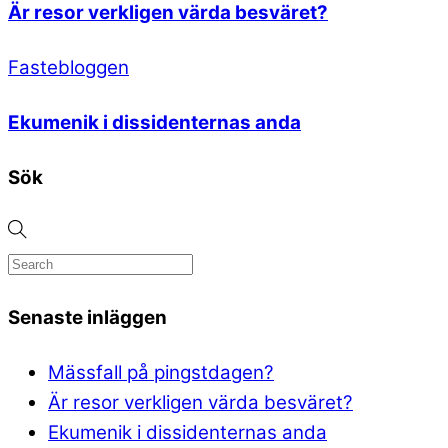
Är resor verkligen värda besväret?
Fastebloggen
Ekumenik i dissidenternas anda
Sök
Senaste inläggen
Mässfall på pingstdagen?
Är resor verkligen värda besväret?
Ekumenik i dissidenternas anda