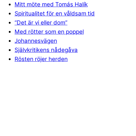
Mitt möte med Tomás Halík
Spiritualitet för en våldsam tid
“Det är vi eller dom”
Med rötter som en poppel
Johannesvägen
Självkritikens nådegåva
Rösten röjer herden