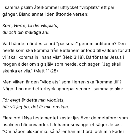
I samma psalm återkommer uttrycket ”viloplats” ett par
gånger. Bland annat i den åttonde versen:
Kom, Herre, till din viloplats,
du och din mäktiga ark.
Vad händer när dessa ord ”passerar” genom antifonen? Den
herde som ska komma från Betlehem är född till världen för att
vi ”skall komma in i hans vila” (Heb 3:18). Därför talar Jesus i
mogen ålder om sig själv som herde, och säger: ”Jag skall
skänka er vila.” (Matt 11:28)
Men vilken är den ”viloplats” som Herren ska ”komma till”?
Något han med eftertryck upprepar senare i samma psalm:
För evigt är detta min viloplats,
här vill jag bo, det är min önskan.
Flera ord i Nya testamentet kastar ljus över de metaforer som
psalmen här använder. I Johannesevangeliet säger Jesus.
”Om någon älskar mig, så håller han mitt ord; och min Fader