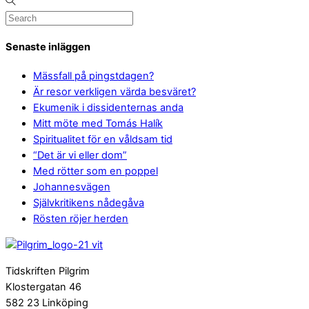
Senaste inläggen
Mässfall på pingstdagen?
Är resor verkligen värda besväret?
Ekumenik i dissidenternas anda
Mitt möte med Tomás Halík
Spiritualitet för en våldsam tid
“Det är vi eller dom”
Med rötter som en poppel
Johannesvägen
Självkritikens nådegåva
Rösten röjer herden
Tidskriften Pilgrim
Klostergatan 46
582 23 Linköping