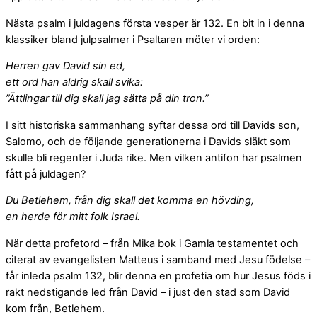
Nästa psalm i juldagens första vesper är 132. En bit in i denna
klassiker bland julpsalmer i Psaltaren möter vi orden:
Herren gav David sin ed,
ett ord han aldrig skall svika:
”Ättlingar till dig skall jag sätta på din tron.”
I sitt historiska sammanhang syftar dessa ord till Davids son,
Salomo, och de följande generationerna i Davids släkt som
skulle bli regenter i Juda rike. Men vilken antifon har psalmen
fått på juldagen?
Du Betlehem, från dig skall det komma en hövding,
en herde för mitt folk Israel.
När detta profetord – från Mika bok i Gamla testamentet och
citerat av evangelisten Matteus i samband med Jesu födelse –
får inleda psalm 132, blir denna en profetia om hur Jesus föds i
rakt nedstigande led från David – i just den stad som David
kom från, Betlehem.