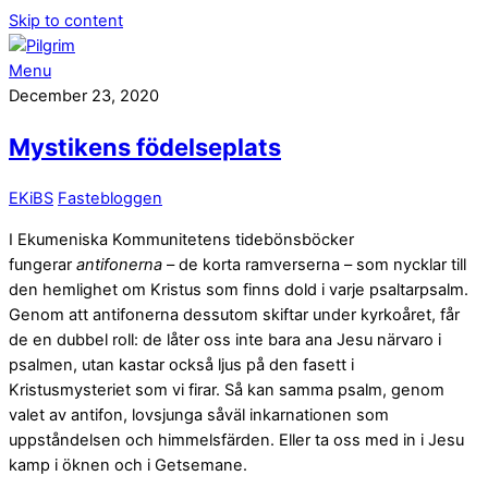
Skip to content
Menu
December 23, 2020
Mystikens födelseplats
EKiBS
Fastebloggen
I Ekumeniska Kommunitetens tidebönsböcker
fungerar
antifonerna
– de korta ramverserna – som nycklar till
den hemlighet om Kristus som finns dold i varje psaltarpsalm.
Genom att antifonerna dessutom skiftar under kyrkoåret, får
de en dubbel roll: de låter oss inte bara ana Jesu närvaro i
psalmen, utan kastar också ljus på den fasett i
Kristusmysteriet som vi firar. Så kan samma psalm, genom
valet av antifon, lovsjunga såväl inkarnationen som
uppståndelsen och himmelsfärden. Eller ta oss med in i Jesu
kamp i öknen och i Getsemane.