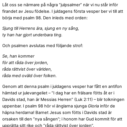
Låt oss se närmare på några “julpsalmer” när vi nu står inför
firandet av Jesu födelse. I juldagens första vesper ber vi till att
börja med psalm 98. Den inleds med orden:
Sjung till Herrens ära, sjung en ny sång,
ty han har gjort underbara ting.
Och psalmen avslutas med följande strof:
Se, han kommer
för att råda över jorden,
råda rättvist över världen,
råda med oväld över folken.
Genom att denna psalm i juldagens vesper har fått en antifon
hämtad ur julevangeliet – ”I dag har en frälsare fötts åt er i
Davids stad, han är Messias Herren” (Luk 2:11) – blir tolkningen
uppenbar. I psalm 98 hör vi änglarna sjunga
Gloria
inför de
häpna herdarna! Barnet Jesus som fötts i Davids stad är
orsaken till den ”nya sången”; i honom har Gud kommit för att
upprätta sitt rike och ”råda rättvist över jorden”.