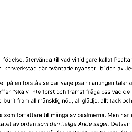
i födelse, återvända till vad vi tidigare kallat Psalt
m ikonverkstad där oväntade nyanser i bilden av Je
ger på en förståelse där varje psalm antingen talar
ffer, ”ska vi inte först och främst fråga oss vad d
 burit fram all mänsklig nöd, all glädje, allt tack oc
s som författare till många av psalmerna. Men när e
itatet av orden
som den helige Ande säger
. Detsam