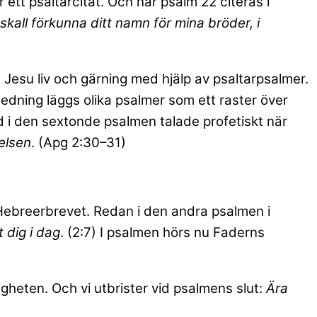
jer ett psaltarcitat. Och när psalm 22 citeras i
skall förkunna ditt namn för mina bröder, i
 Jesu liv och gärning med hjälp av psaltarpsalmer.
edning läggs olika psalmer som ett raster över
d i den sextonde psalmen talade profetiskt när
elsen
. (Apg 2:30–31)
r Hebreerbrevet. Redan i den andra psalmen i
t dig i dag
. (2:7) I psalmen hörs nu Faderns
igheten. Och vi utbrister vid psalmens slut:
Ära