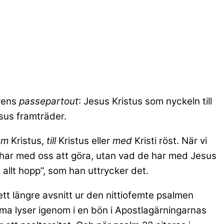
arens
passepartout
: Jesus Kristus som nyckeln till
sus framträder.
om
Kristus,
till
Kristus eller
med
Kristi röst. När vi
e har med oss att göra, utan vad de har med Jesus
h allt hopp”, som han uttrycker det.
tt längre avsnitt ur den nittiofemte psalmen
ma lyser igenom i en bön i Apostlagärningarnas