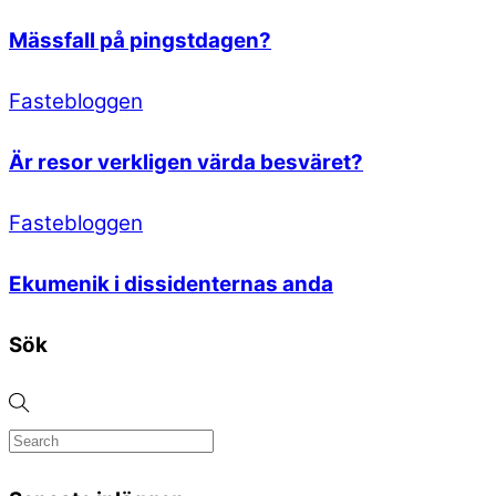
Mässfall på pingstdagen?
Fastebloggen
Är resor verkligen värda besväret?
Fastebloggen
Ekumenik i dissidenternas anda
Sök