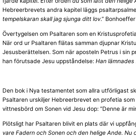
fjärde kapitel. Efter orden
du som låtit den helige
Hebreerbrevets andra kapitel läggs psaltarpsalmen
tempelskaran skall jag sjunga ditt lov
.” Bonhoeffer
Övertygelsen om Psaltaren som en Kristusprofetia i
När ord ur Psaltaren flätas samman djupnar Kristu
Jesusberättelsen. Som när aposteln Petrus i sin p
han förutsade Jesu uppståndelse:
Han lämnades i
Den bok i Nya testamentet som allra utförligast s
Psaltaren urskiljer Hebreerbrevet en profetia so
vittnesbörd om Sonen vid Jesu dop: ”Denne är min
Plötsligt har Psaltaren blivit en plats där vi uppf
vare Fadern och Sonen och den helige Ande. Nu oc