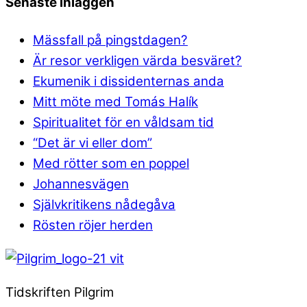
Senaste inläggen
Mässfall på pingstdagen?
Är resor verkligen värda besväret?
Ekumenik i dissidenternas anda
Mitt möte med Tomás Halík
Spiritualitet för en våldsam tid
“Det är vi eller dom”
Med rötter som en poppel
Johannesvägen
Självkritikens nådegåva
Rösten röjer herden
Tidskriften Pilgrim