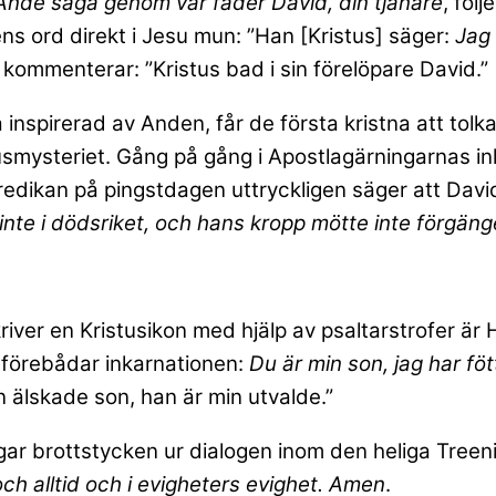
 Ande säga genom vår fader David, din tjänare
, föl
s ord direkt i Jesu mun: ”Han [Kristus] säger:
Jag 
 kommenterar: ”Kristus bad i sin förelöpare David.”
nspirerad av Anden, får de första kristna att tolka
smysteriet. Gång på gång i Apostlagärningarnas inl
redikan på pingstdagen uttryckligen säger att Davi
nte i dödsriket, och hans kropp mötte inte förgäng
kriver en Kristusikon med hjälp av psaltarstrofer ä
m förebådar inkarnationen:
Du är min son, jag har föt
 älskade son, han är min utvalde.”
ångar brottstycken ur dialogen inom den heliga Treen
h alltid och i evigheters evighet. Amen
.