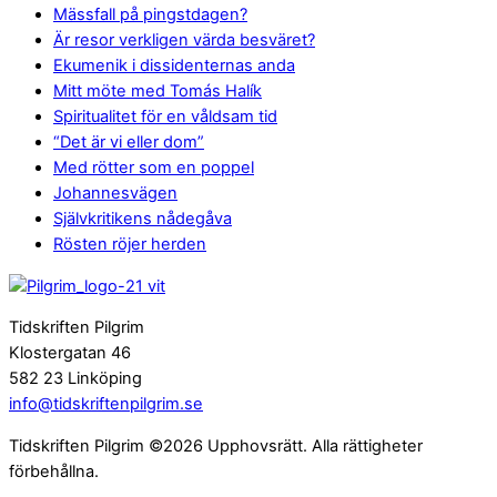
Mässfall på pingstdagen?
Är resor verkligen värda besväret?
Ekumenik i dissidenternas anda
Mitt möte med Tomás Halík
Spiritualitet för en våldsam tid
“Det är vi eller dom”
Med rötter som en poppel
Johannesvägen
Självkritikens nådegåva
Rösten röjer herden
Tidskriften Pilgrim
Klostergatan 46
582 23 Linköping
info@tidskriftenpilgrim.se
Tidskriften Pilgrim ©2026 Upphovsrätt. Alla rättigheter
förbehållna.