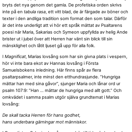
bryts det nya genom det gamla. De profetiska orden skrivs
inte på en
tabula rasa
, ett vitt blad, de är färgade av böner och
texter i den andliga tradition som format den som talar. Därför
är det inte underligt att vi hör ett språk mättat av Psaltarens
poesi när Maria, Sakarias och Symeon uppfyllda av helig Ande
brister ut i jubel över att Herren har vänt sin blick till sin
mänsklighet och låtit ljuset gå upp för alla folk.
I
Magnificat
, Marias lovsång som har sin givna plats i vespern,
hör vi inte bara ekot av Hannas lovsång i Första
Samuelsbokens inledning. Här finns spår av flera
psaltarpsalmer, inte minst den etthundrasjunde. ”Hungriga
mättar han med sina gåvor”, sjunger Maria och lånar ord ur
psalm 107:9: ”Han … mättar de hungriga med allt gott.” Och
omkvädet i samma psalm utgör själva grundtemat i Marias
lovsång:
De skall tacka Herren för hans godhet,
hans underbara gärningar mot människor.