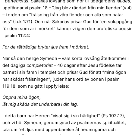
I
Benedictus
, Sakarias lovsång som hör till tidegärdens
laudes
,
uppfångar vi psalm 18 – ”Jag blev räddad från min fiender”(v 4)
– i orden om ”frälsning från våra fiender och alla som hatar
oss” (Luk 1:71). Och när Sakarias prisar Gud för ”en soluppgång
för dem som är i mörkret” känner vi igen den profetiska poesin
i psalm 112:4:
För de rättrådiga bryter ljus fram i mörkret
.
När så den helige Symeon – vars korta lovsång återkommer i
det dagliga
completoriet
– 40 dagar efter Jesu födelse tar
barnet i sin famn i templet och prisar Gud för att ”mina ögon
har skådat frälsningen”, ljuder hans ord av bönen i psalm
119:18, som nu gått i uppfyllelse:
Öppna mina ögon,
låt mig skåda det underbara i din lag.
I detta barn har Herren ”visat sig i sin härlighet” (Ps 102:17),
och vi hör Symeon, genomsyrad av psalmernas spiritualitet,
tala om ”ett ljus med uppenbarelse åt hedningarna och