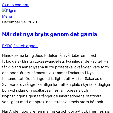
Skip to content
Menu
December 24, 2020
När det nya bryts genom det gamla
EKiBS
Fastebloggen
Händelserna kring Jesu födelse får i vår bibel sin mest
fullödiga skildring i Lukasevangeliets två inledande kapitel. Här
får vi bland annat lyssna till tre profetiska lovsånger, vars form
och poesi är det närmaste vi kommer Psaltaren i Nya
testamentet. Det är ingen tillfällighet att Marias, Sakarias och
Symeons lovsånger samtliga har fått en plats i kyrkans dagliga
bön vid sidan om psaltarpsalmerna. I poesins och
lovprisningens gestalt fångar de inkarnationens ofattbara
verklighet med ett språk inspirerat av Israels stora bönbok.
När Anden uppfyller en människa och gör avtryck i hennes själ