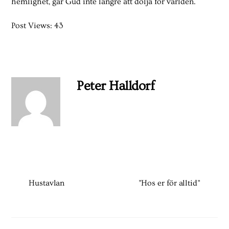
hemlighet, går Gud inte längre att dölja för världen.
Post Views:
43
Peter Halldorf
Hustavlan
”Hos er för alltid”