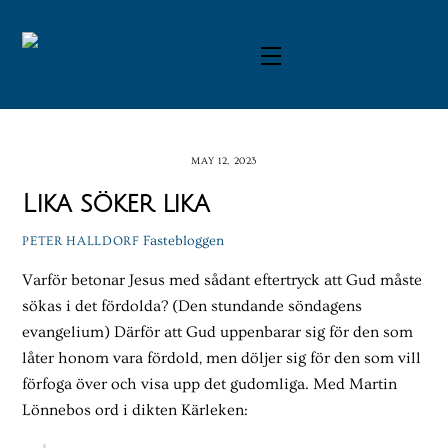
Skip
to
Menu
content
MAY 12, 2023
Lika söker lika
Fastebloggen
PETER HALLDORF
Varför betonar Jesus med sådant eftertryck att Gud måste
sökas i det fördolda? (Den stundande söndagens
evangelium) Därför att Gud uppenbarar sig för den som
låter honom vara fördold, men döljer sig för den som vill
förfoga över och visa upp det gudomliga. Med Martin
Lönnebos ord i dikten Kärleken: