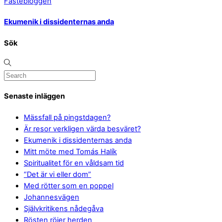
Fastebloggen
Ekumenik i dissidenternas anda
Sök
Senaste inläggen
Mässfall på pingstdagen?
Är resor verkligen värda besväret?
Ekumenik i dissidenternas anda
Mitt möte med Tomás Halík
Spiritualitet för en våldsam tid
“Det är vi eller dom”
Med rötter som en poppel
Johannesvägen
Självkritikens nådegåva
Rösten röjer herden