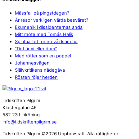
Mässfall på pingstdagen?
Är resor verkligen värda besväret?
Ekumenik i dissidenternas anda
Mitt möte med Tomás Halík
Spiritualitet för en våldsam tid
“Det är vi eller dom”
Med rötter som en poppel
Johannesvägen
Självkritikens nådegåva
Rösten röjer herden
Tidskriften Pilgrim
Klostergatan 46
582 23 Linköping
info@tidskriftenpilgrim.se
Tidskriften Pilgrim ©2026 Upphovsrätt. Alla rättigheter