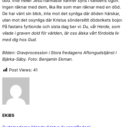
död. Inte heller Jesu närmaste vänner syns i världens ögon.
Ingen räknar med dem, lika lite som man räknar med en död.
De har vänt sin blick, inte mot det synliga där döden härskar,
utan mot det osynliga där Kristus sönderslitit dödsrikets bojor.
På fastans fyrtionde och sista dag ber vi:
Du, vår Herde, som
vilade i graven dold för världen, lär oss älska vårt fördolda liv
med dig hos Gud.
Bilden: Gravprocession i Stora fredagens Aftongudstjänst i
Bjärka-Säby. Foto: Benjamin Ekman.
Post Views:
41
EKiBS