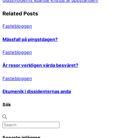
Gudsmoderns lidande
Kristus är uppstånden!
Related Posts
Fastebloggen
Mässfall på pingstdagen?
Fastebloggen
Är resor verkligen värda besväret?
Fastebloggen
Ekumenik i dissidenternas anda
Sök
Senaste inläggen