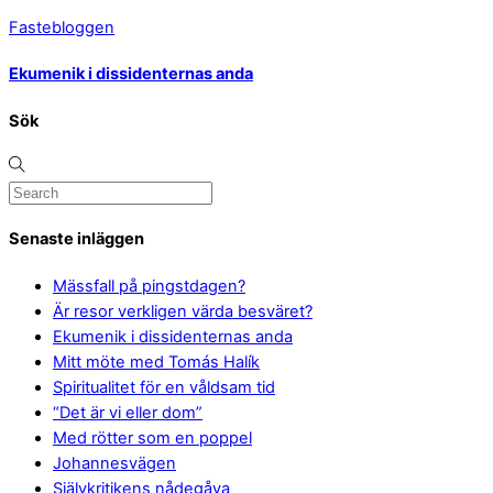
Fastebloggen
Ekumenik i dissidenternas anda
Sök
Senaste inläggen
Mässfall på pingstdagen?
Är resor verkligen värda besväret?
Ekumenik i dissidenternas anda
Mitt möte med Tomás Halík
Spiritualitet för en våldsam tid
“Det är vi eller dom”
Med rötter som en poppel
Johannesvägen
Självkritikens nådegåva