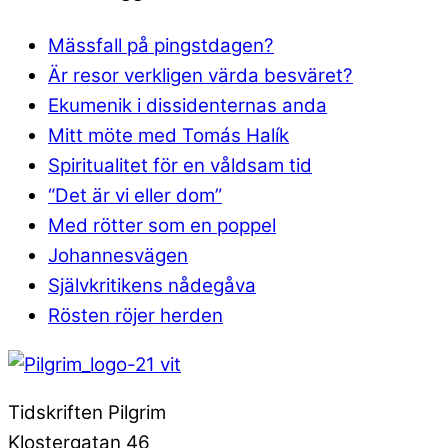
Mässfall på pingstdagen?
Är resor verkligen värda besväret?
Ekumenik i dissidenternas anda
Mitt möte med Tomás Halík
Spiritualitet för en våldsam tid
“Det är vi eller dom”
Med rötter som en poppel
Johannesvägen
Självkritikens nådegåva
Rösten röjer herden
Tidskriften Pilgrim
Klostergatan 46