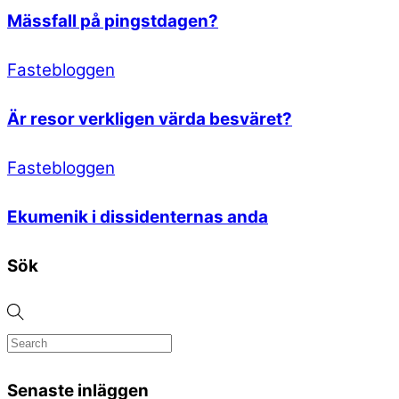
Mässfall på pingstdagen?
Fastebloggen
Är resor verkligen värda besväret?
Fastebloggen
Ekumenik i dissidenternas anda
Sök
Senaste inläggen