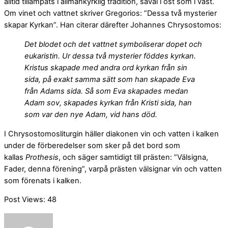
alltid tillämpats i allmänkyrklig tradition, såväl i öst som i väst.
Om vinet och vattnet skriver Gregorios: ”Dessa två mysterier
skapar Kyrkan”. Han citerar därefter Johannes Chrysostomos:
Det blodet och det vattnet symboliserar dopet och
eukaristin. Ur dessa två mysterier föddes kyrkan.
Kristus skapade med andra ord kyrkan från sin
sida, på exakt samma sätt som han skapade Eva
från Adams sida. Så som Eva skapades medan
Adam sov, skapades kyrkan från Kristi sida, han
som var den nye Adam, vid hans död.
I Chrysostomosliturgin häller diakonen vin och vatten i kalken
under de förberedelser som sker på det bord som
kallas
Prothesis
, och säger samtidigt till prästen: ”Välsigna,
Fader, denna förening”, varpå prästen välsignar vin och vatten
som förenats i kalken.
Post Views:
48