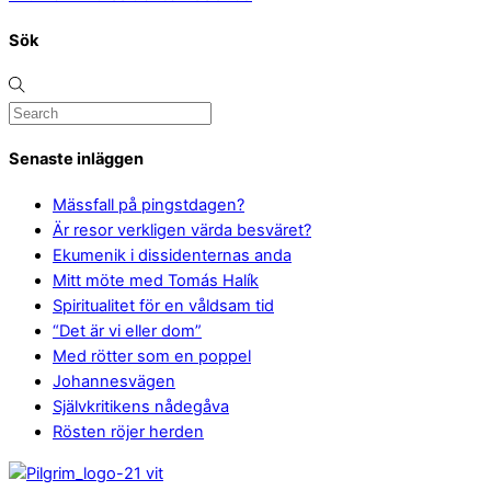
Sök
Senaste inläggen
Mässfall på pingstdagen?
Är resor verkligen värda besväret?
Ekumenik i dissidenternas anda
Mitt möte med Tomás Halík
Spiritualitet för en våldsam tid
“Det är vi eller dom”
Med rötter som en poppel
Johannesvägen
Självkritikens nådegåva
Rösten röjer herden