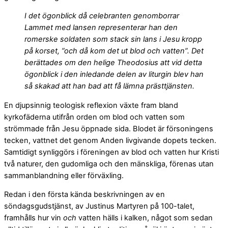
I det ögonblick då celebranten genomborrar
Lammet med lansen representerar han den
romerske soldaten som stack sin lans i Jesu kropp
på korset, ”och då kom det ut blod och vatten”. Det
berättades om den helige Theodosius att vid detta
ögonblick i den inledande delen av liturgin blev han
så skakad att han bad att få lämna prästtjänsten.
En djupsinnig teologisk reflexion växte fram bland
kyrkofäderna utifrån orden om blod och vatten som
strömmade från Jesu öppnade sida. Blodet är försoningens
tecken, vattnet det genom Anden livgivande dopets tecken.
Samtidigt synliggörs i föreningen av blod och vatten hur Kristi
två naturer, den gudomliga och den mänskliga, förenas utan
sammanblandning eller förväxling.
Redan i den första kända beskrivningen av en
söndagsgudstjänst, av Justinus Martyren på 100-talet,
framhålls hur vin
och
vatten hälls i kalken, något som sedan