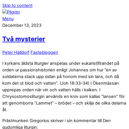
Skip to content
Menu
December 13, 2023
Två mysterier
Peter Halldorf
Fastebloggen
I kyrkans äldsta liturgier anspelas under eukaristifirandet på
orden ur passionshistorien enligt Johannes om hur ”en av
soldaterna stack upp sidan på honom med sin lans, och då
kom det ut blod och vatten”. (Joh 18:33–34) I Ökenmässan
upprepas orden när vin och vatten hälls i kalken. I
Chrysostomosliturgin används en kniv som kallas “lansen” för
att genomborra ”Lammet” – brödet – och skilja de olika delarna
åt.
Prästmunken Gregorios skriver i sin kommentar till Den
gudomliga liturgin: