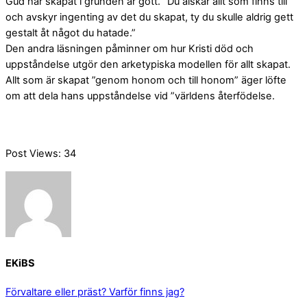
Gud har skapat i grunden är gott. ”Du älskar allt som finns till
och avskyr ingenting av det du skapat, ty du skulle aldrig gett
gestalt åt något du hatade.”
Den andra läsningen påminner om hur Kristi död och
uppståndelse utgör den arketypiska modellen för allt skapat.
Allt som är skapat ”genom honom och till honom” äger löfte
om att dela hans uppståndelse vid ”världens återfödelse.
Post Views:
34
EKiBS
Förvaltare eller präst?
Varför finns jag?