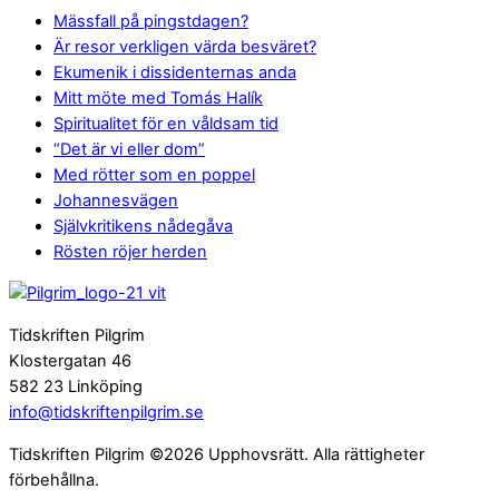
Mässfall på pingstdagen?
Är resor verkligen värda besväret?
Ekumenik i dissidenternas anda
Mitt möte med Tomás Halík
Spiritualitet för en våldsam tid
“Det är vi eller dom”
Med rötter som en poppel
Johannesvägen
Självkritikens nådegåva
Rösten röjer herden
Tidskriften Pilgrim
Klostergatan 46
582 23 Linköping
info@tidskriftenpilgrim.se
Tidskriften Pilgrim ©2026 Upphovsrätt. Alla rättigheter
förbehållna.