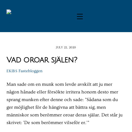
Skip
to
Menu
content
JULY 22, 2020
Vad oroar själen?
Fastebloggen
EKIBS
Man sade om en munk som levde avskilt att ju mer
någon hånade eller försökte irritera honom desto mer
sprang munken efter denne och sade: ”Sådana som du
ger möj­lighet för de hängivna att bättra sig, men
människor som berömmer oroar deras själar. Det står ju
skrivet: ’De som berömmer vilseför er.’”