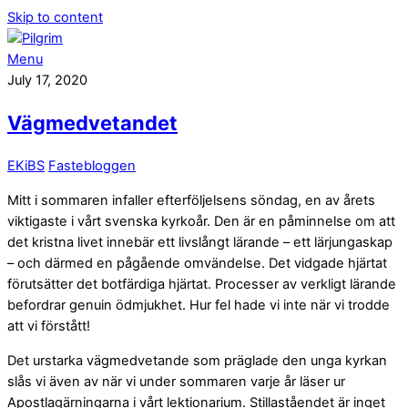
Skip to content
Menu
July 17, 2020
Vägmedvetandet
EKiBS
Fastebloggen
Mitt i sommaren infaller efterföljelsens söndag, en av årets
viktigaste i vårt svenska kyrkoår. Den är en påminnelse om att
det kristna livet innebär ett livslångt lärande – ett lärjungaskap
– och därmed en pågående omvändelse. Det vidgade hjärtat
förutsätter det botfärdiga hjärtat. Processer av verkligt lärande
befordrar genuin ödmjukhet. Hur fel hade vi inte när vi trodde
att vi förstått!
Det urstarka vägmedvetande som präglade den unga kyrkan
slås vi även av när vi under sommaren varje år läser ur
Apostlagärningarna i vårt lektionarium. Stillaståendet är inget