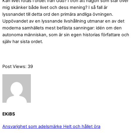
Kan livet rotas i ordet från Gud? I tron att någon som står över
mig skänker både livet och dess mening? I så fall är
lyssnandet till detta ord den primära andliga övningen.
Uppövandet av en lyssnande livshållning utmanar en av det
moderna samhällets mest befästa sanningar: idén om den
autonoma människan, som är sin egen historias författare och
själv har sista ordet.
Post Views:
39
EKiBS
Ansvarighet som adelsmärke
Helt och hållet öra