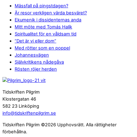
Mässfall på pingstdagen?
Är resor verkligen värda besväret?
Ekumenik i dissidenternas anda
Mitt möte med Tomás Halík
Spiritualitet för en våldsam tid
“Det är vi eller dom”
Med rötter som en poppel
Johannesvägen
Självkritikens nådegåva
Rösten röjer herden
Tidskriften Pilgrim
Klostergatan 46
582 23 Linköping
info@tidskriftenpilgrim.se
Tidskriften Pilgrim ©2026 Upphovsrätt. Alla rättigheter
förbehållna.