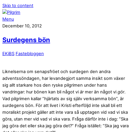
Skip to content
Menu
December 10, 2012
Surdegens bön
EKiBS
Fastebloggen
Liknelserna om senapsfröet och surdegen den andra
adventssöndagen, har levandegjort samma insikt som växer
sig allt starkare hos den ryske pilgrimen under hans
vandringar: hur bönen kan bli något vi
är
mer än något vi
gör
.
Vad pilgrimen kallar ”hjärtats av sig själv verksamma bön”, är
surdegens bön. För att livet i Kristi efterföljd inte skall bli ett
moraliskt projekt gäller att inte vara så upptagen vid vad vi ska
göra, utan mer vid vad vi ska vara. Fråga därför inte i dag: ”Ska
jag göra det eller ska jag göra det?” Fråga istället: ”Ska jag vara