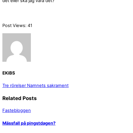
det eller ska jag vara det?”
Post Views:
41
EKiBS
Tre rörelser
Namnets sakrament
Related Posts
Fastebloggen
Mässfall på pingstdagen?