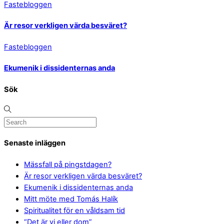
Fastebloggen
Är resor verkligen värda besväret?
Fastebloggen
Ekumenik i dissidenternas anda
Sök
Senaste inläggen
Mässfall på pingstdagen?
Är resor verkligen värda besväret?
Ekumenik i dissidenternas anda
Mitt möte med Tomás Halík
Spiritualitet för en våldsam tid
“Det är vi eller dom”