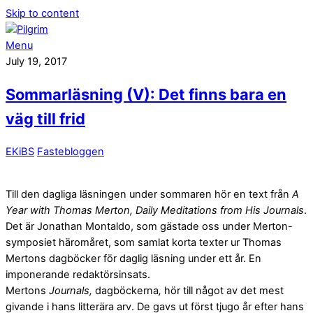
Skip to content
Menu
July 19, 2017
Sommarläsning (V): Det finns bara en
väg till frid
EKiBS
Fastebloggen
Till den dagliga läsningen under sommaren hör en text från
A
Year with Thomas Merton, Daily Meditations from His Journals
.
Det är Jonathan Montaldo, som gästade oss under Merton-
symposiet häromåret, som samlat korta texter ur Thomas
Mertons dagböcker för daglig läsning under ett år. En
imponerande redaktörsinsats.
Mertons
Journals,
dagböckerna
,
hör till något av det mest
givande i hans litterära arv. De gavs ut först tjugo år efter hans