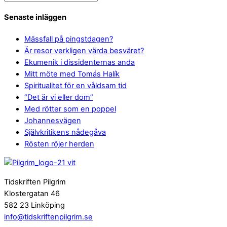
Senaste inläggen
Mässfall på pingstdagen?
Är resor verkligen värda besväret?
Ekumenik i dissidenternas anda
Mitt möte med Tomás Halík
Spiritualitet för en våldsam tid
“Det är vi eller dom”
Med rötter som en poppel
Johannesvägen
Självkritikens nådegåva
Rösten röjer herden
Tidskriften Pilgrim
Klostergatan 46
582 23 Linköping
info@tidskriftenpilgrim.se