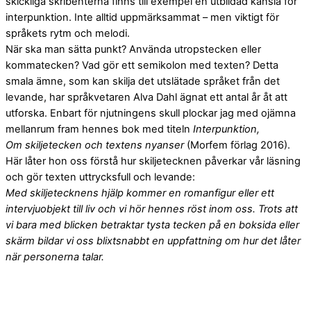
skickliga skribenterna finns till exempel en utbildad känsla för
interpunktion. Inte alltid uppmärksammat – men viktigt för
språkets rytm och melodi.
När ska man sätta punkt? Använda utropstecken eller
kommatecken? Vad gör ett semikolon med texten? Detta
smala ämne, som kan skilja det utslätade språket från det
levande, har språkvetaren Alva Dahl ägnat ett antal år åt att
utforska. Enbart för njutningens skull plockar jag med ojämna
mellanrum fram hennes bok med titeln
Interpunktion,
Om skiljetecken och textens nyanser
(Morfem förlag 2016).
Här låter hon oss förstå hur skiljetecknen påverkar vår läsning
och gör texten uttrycksfull och levande:
Med skiljetecknens hjälp kommer en romanfigur eller ett
intervjuobjekt till liv och vi hör hennes röst inom oss. Trots att
vi bara med blicken betraktar tysta tecken på en boksida eller
skärm bildar vi oss blixtsnabbt en uppfattning om hur det låter
när personerna talar.