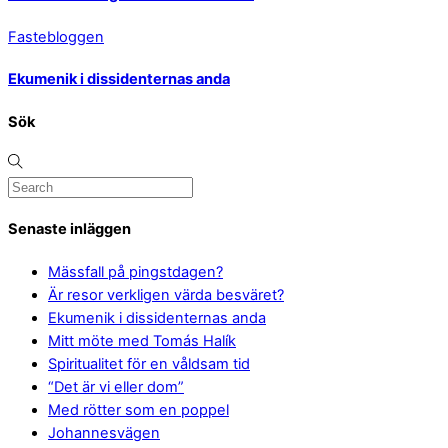
Fastebloggen
Ekumenik i dissidenternas anda
Sök
Senaste inläggen
Mässfall på pingstdagen?
Är resor verkligen värda besväret?
Ekumenik i dissidenternas anda
Mitt möte med Tomás Halík
Spiritualitet för en våldsam tid
“Det är vi eller dom”
Med rötter som en poppel
Johannesvägen