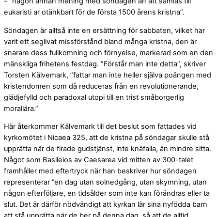
– ”någon annan mening med söndagen än att samlas till
eukaristi ar otänkbart för de första 1500 årens kristna”.
Söndagen är alltså inte en ersättning för sabbaten, vilket har
varit ett seglivat missförstånd bland många kristna, den är
snarare dess fullkomning och förnyelse, markerad som en den
mänskliga frihetens festdag. ”Förstår man inte detta”, skriver
Torsten Kälvemark, ”fattar man inte heller själva poängen med
kristendomen som då reduceras från en revolutionerande,
glädjefylld och paradoxal utopi till en trist småborgerlig
morallära.”
Här återkommer Kälvemark till det beslut som fattades vid
kyrkomötet i Nicaea 325, att de kristna på söndagar skulle stå
upprätta när de firade gudstjänst, inte knäfalla, än mindre sitta.
Något som Basileios av Caesarea vid mitten av 300-talet
framhåller med eftertryck när han beskriver hur söndagen
representerar ”en dag utan solnedgång, utan skymning, utan
någon efterföljare, en tidsålder som inte kan förändras eller ta
slut. Det är därför nödvändigt att kyrkan lär sina nyfödda barn
att stå upprätta när de ber på denna dag, så att de alltid