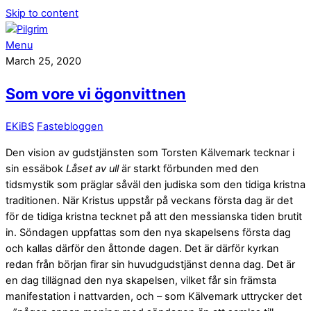
Skip to content
Menu
March 25, 2020
Som vore vi ögonvittnen
EKiBS
Fastebloggen
Den vision av gudstjänsten som Torsten Kälvemark tecknar i
sin essäbok
Låset av ull
är starkt förbunden med den
tidsmystik som präglar såväl den judiska som den tidiga kristna
traditionen. När Kristus uppstår på veckans första dag är det
för de tidiga kristna tecknet på att den messianska tiden brutit
in. Söndagen uppfattas som den nya skapelsens första dag
och kallas därför den åttonde dagen. Det är därför kyrkan
redan från början firar sin huvudgudstjänst denna dag. Det är
en dag tillägnad den nya skapelsen, vilket får sin främsta
manifestation i nattvarden, och – som Kälvemark uttrycker det