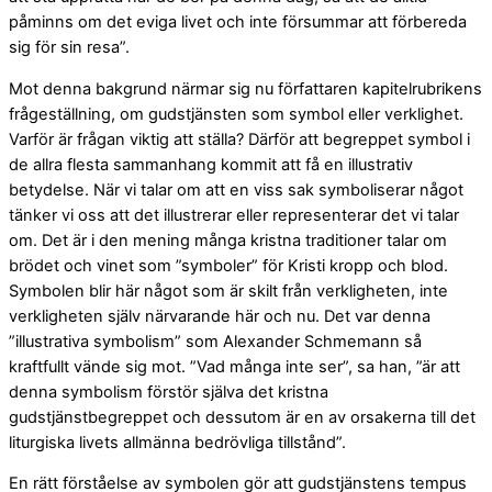
påminns om det eviga livet och inte försummar att förbereda
sig för sin resa”.
Mot denna bakgrund närmar sig nu författaren kapitelrubrikens
frågeställning, om gudstjänsten som symbol eller verklighet.
Varför är frågan viktig att ställa? Därför att begreppet symbol i
de allra flesta sammanhang kommit att få en illustrativ
betydelse. När vi talar om att en viss sak symboliserar något
tänker vi oss att det illustrerar eller representerar det vi talar
om. Det är i den mening många kristna traditioner talar om
brödet och vinet som ”symboler” för Kristi kropp och blod.
Symbolen blir här något som är skilt från verkligheten, inte
verkligheten själv närvarande här och nu. Det var denna
”illustrativa symbolism” som Alexander Schmemann så
kraftfullt vände sig mot. ”Vad många inte ser”, sa han, ”är att
denna symbolism förstör själva det kristna
gudstjänstbegreppet och dessutom är en av orsakerna till det
liturgiska livets allmänna bedrövliga tillstånd”.
En rätt förståelse av symbolen gör att gudstjänstens tempus