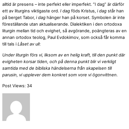
alltid är presens – inte perfekt eller imperfekt. ”I dag” är därför
ett av liturgins viktigaste ord.
I dag
föds Kristus,
i dag
står han
på berget Tabor,
i dag
hänger han på korset. Symbolen är inte
föreställande utan aktualiserande. Dialektiken i den ortodoxa
liturgin mellan tid och evighet, så avgörande, poängteras av en
annan ortodox teolog, Paul Evdokimov, som också får komma
till tals i
Låset av ull
:
Under liturgin förs vi, liksom av en helig kraft, till den punkt där
evigheten korsar tiden, och på denna punkt blir vi verkligt
samtida med de bibliska händelserna från skapelsen till
parusin, vi upplever dem konkret som vore vi ögonvittnen.
Post Views:
34