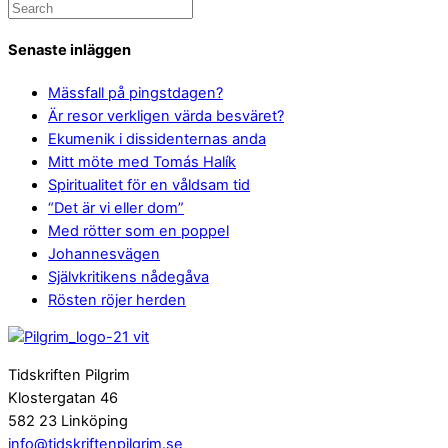
Senaste inläggen
Mässfall på pingstdagen?
Är resor verkligen värda besväret?
Ekumenik i dissidenternas anda
Mitt möte med Tomás Halík
Spiritualitet för en våldsam tid
“Det är vi eller dom”
Med rötter som en poppel
Johannesvägen
Självkritikens nådegåva
Rösten röjer herden
Tidskriften Pilgrim
Klostergatan 46
582 23 Linköping
info@tidskriftenpilgrim.se