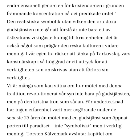
endimensionell genom en för kristendomen i grunden
främmande koncentration på det predikade ordet.”
Den realistiska symbolik utan vilken den ortodoxa
gudstjänsten inte går att förstå är inte bara ett av
östkyrkans viktigaste bidrag till kristenheten, det är
också något som präglar den ryska kulturen i vidare
mening. I vår egen tid räcker att tänka på Tarkovskij, vars
konstnärskap i så hög grad är ett uttryck för att
verkligheten kan omskrivas utan att förlora sin
verklighet.
Vi är många som kan vittna om hur mötet med denna
tradition revolutionerat vår syn inte bara på gudstjänsten,
men på den kristna tron som sådan. För undertecknad
har ingen erfarenhet varit mer avgörande under de
senaste 25 åren än mötet med en gudstjänst som öppnat
porten till paradiset – inte ”symboliskt” men i verklig
mening. Torsten Kälvemark avslutar kapitlet om