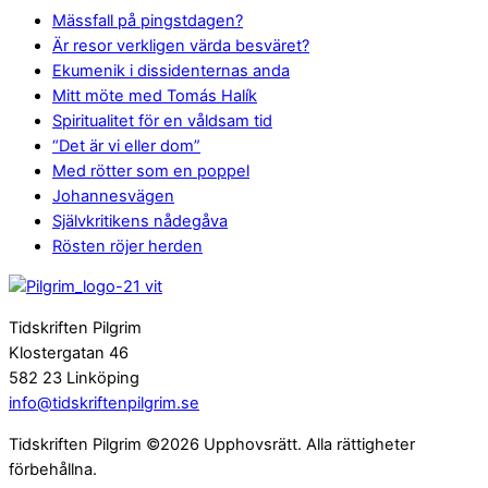
Mässfall på pingstdagen?
Är resor verkligen värda besväret?
Ekumenik i dissidenternas anda
Mitt möte med Tomás Halík
Spiritualitet för en våldsam tid
“Det är vi eller dom”
Med rötter som en poppel
Johannesvägen
Självkritikens nådegåva
Rösten röjer herden
Tidskriften Pilgrim
Klostergatan 46
582 23 Linköping
info@tidskriftenpilgrim.se
Tidskriften Pilgrim ©2026 Upphovsrätt. Alla rättigheter
förbehållna.