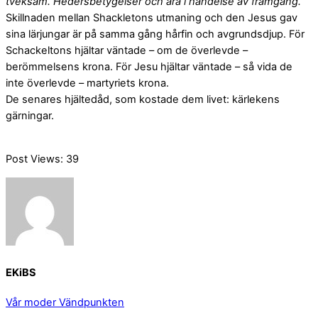
tveksam. Hedersbetygelser och ära i händelse av framgång.”
Skillnaden mellan Shackletons utmaning och den Jesus gav
sina lärjungar är på samma gång hårfin och avgrundsdjup. För
Schackeltons hjältar väntade – om de överlevde –
berömmelsens krona. För Jesu hjältar väntade – så vida de
inte överlevde – martyriets krona.
De senares hjältedåd, som kostade dem livet: kärlekens
gärningar.
Post Views:
39
EKiBS
Vår moder
Vändpunkten