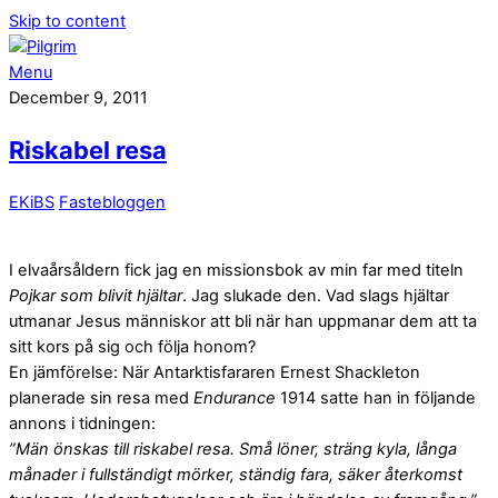
Skip to content
Menu
December 9, 2011
Riskabel resa
EKiBS
Fastebloggen
I elvaårsåldern fick jag en missionsbok av min far med titeln
Pojkar som blivit hjältar
. Jag slukade den. Vad slags hjältar
utmanar Jesus människor att bli när han uppmanar dem att ta
sitt kors på sig och följa honom?
En jämförelse: När Antarktisfararen Ernest Shackleton
planerade sin resa med
Endurance
1914 satte han in följande
annons i tidningen:
”Män önskas till riskabel resa. Små löner, sträng kyla, långa
månader i fullständigt mörker, ständig fara, säker återkomst