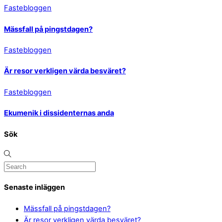
Fastebloggen
Mässfall på pingstdagen?
Fastebloggen
Är resor verkligen värda besväret?
Fastebloggen
Ekumenik i dissidenternas anda
Sök
Senaste inläggen
Mässfall på pingstdagen?
Är resor verkligen värda besväret?