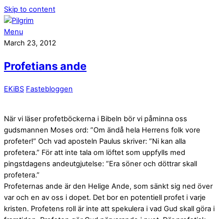
Skip to content
Menu
March 23, 2012
Profetians ande
EKiBS
Fastebloggen
När vi läser profetböckerna i Bibeln bör vi påminna oss
gudsmannen Moses ord: ”Om ändå hela Herrens folk vore
profeter!” Och vad aposteln Paulus skriver: ”Ni kan alla
profetera.” För att inte tala om löftet som uppfylls med
pingstdagens andeutgjutelse: ”Era söner och döttrar skall
profetera.”
Profeternas ande är den Helige Ande, som sänkt sig ned över
var och en av oss i dopet. Det bor en potentiell profet i varje
kristen. Profetens roll är inte att spekulera i vad Gud skall göra i