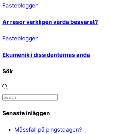
Fastebloggen
Är resor verkligen värda besväret?
Fastebloggen
Ekumenik i dissidenternas anda
Sök
Senaste inläggen
Mässfall på pingstdagen?