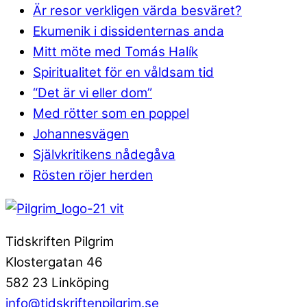
Är resor verkligen värda besväret?
Ekumenik i dissidenternas anda
Mitt möte med Tomás Halík
Spiritualitet för en våldsam tid
“Det är vi eller dom”
Med rötter som en poppel
Johannesvägen
Självkritikens nådegåva
Rösten röjer herden
Tidskriften Pilgrim
Klostergatan 46
582 23 Linköping
info@tidskriftenpilgrim.se