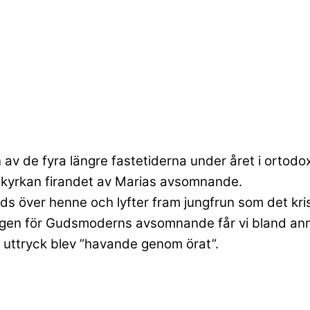
n av de fyra längre fastetiderna under året i ortodox
er kyrkan firandet av Marias avsomnande.
äds över henne och lyfter fram jungfrun som det kris
dagen för Gudsmoderns avsomnande får vi bland ann
 uttryck blev ”havande genom örat”.