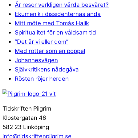
Är resor verkligen värda besväret?
Ekumenik i dissidenternas anda
Mitt möte med Tomás Halík
Spiritualitet för en våldsam tid
“Det är vi eller dom”
Med rötter som en poppel
Johannesvägen
Självkritikens nådegåva
Rösten röjer herden
Tidskriften Pilgrim
Klostergatan 46
582 23 Linköping
info@tidskriftenpilgrim.se