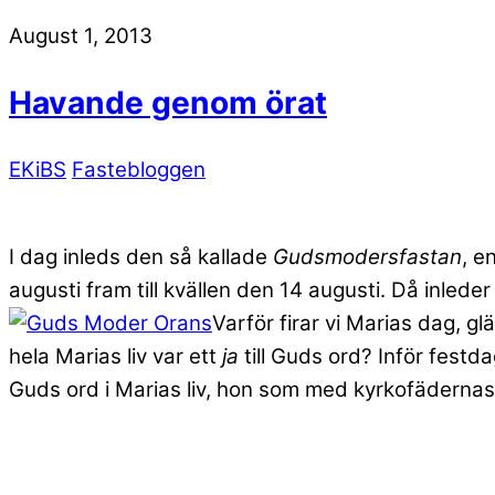
August 1, 2013
Havande genom örat
EKiBS
Fastebloggen
I dag inleds den så kallade
Gudsmodersfastan
, e
augusti fram till kvällen den 14 augusti. Då inled
Varför firar vi Marias dag, gl
hela Marias liv var ett
ja
till Guds ord? Inför fest
Guds ord i Marias liv, hon som med kyrkofädernas