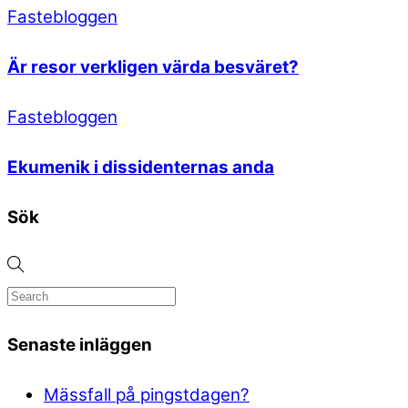
Fastebloggen
Är resor verkligen värda besväret?
Fastebloggen
Ekumenik i dissidenternas anda
Sök
Senaste inläggen
Mässfall på pingstdagen?