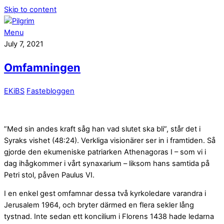
Skip to content
Menu
July 7, 2021
Omfamningen
EKiBS
Fastebloggen
”Med sin andes kraft såg han vad slutet ska bli”, står det i
Syraks vishet (48:24). Verkliga visionärer ser in i framtiden. Så
gjorde den ekumeniske patriarken Athenagoras I – som vi i
dag ihågkommer i vårt synaxarium – liksom hans samtida på
Petri stol, påven Paulus VI.
I en enkel gest omfamnar dessa två kyrkoledare varandra i
Jerusalem 1964, och bryter därmed en flera sekler lång
tystnad. Inte sedan ett koncilium i Florens 1438 hade ledarna