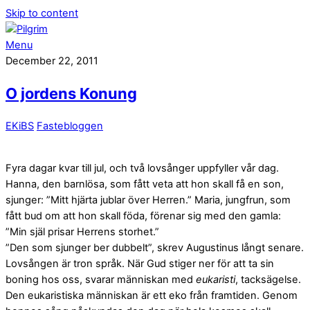
Skip to content
Menu
December 22, 2011
O jordens Konung
EKiBS
Fastebloggen
Fyra dagar kvar till jul, och två lovsånger uppfyller vår dag.
Hanna, den barnlösa, som fått veta att hon skall få en son,
sjunger: ”Mitt hjärta jublar över Herren.” Maria, jungfrun, som
fått bud om att hon skall föda, förenar sig med den gamla:
”Min själ prisar Herrens storhet.”
”Den som sjunger ber dubbelt”, skrev Augustinus långt senare.
Lovsången är tron språk. När Gud stiger ner för att ta sin
boning hos oss, svarar människan med
eukaristi
, tacksägelse.
Den eukaristiska människan är ett eko från framtiden. Genom