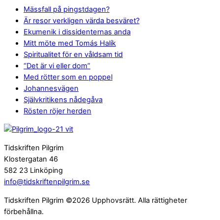
Mässfall på pingstdagen?
Är resor verkligen värda besväret?
Ekumenik i dissidenternas anda
Mitt möte med Tomás Halík
Spiritualitet för en våldsam tid
“Det är vi eller dom”
Med rötter som en poppel
Johannesvägen
Självkritikens nådegåva
Rösten röjer herden
Tidskriften Pilgrim
Klostergatan 46
582 23 Linköping
info@tidskriftenpilgrim.se
Tidskriften Pilgrim ©2026 Upphovsrätt. Alla rättigheter
förbehållna.