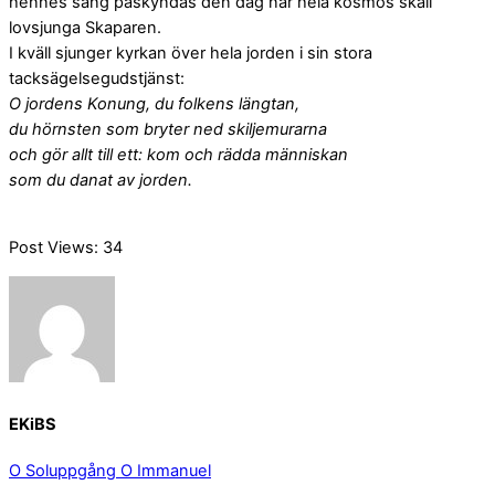
hennes sång påskyndas den dag när hela kosmos skall
lovsjunga Skaparen.
I kväll sjunger kyrkan över hela jorden i sin stora
tacksägelsegudstjänst:
O jordens Konung, du folkens längtan,
du hörnsten som bryter ned skiljemurarna
och gör allt till ett: kom och rädda människan
som du danat av jorden.
Post Views:
34
EKiBS
O Soluppgång
O Immanuel