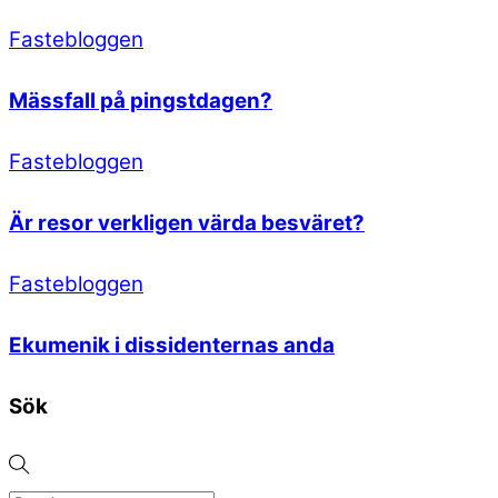
Fastebloggen
Mässfall på pingstdagen?
Fastebloggen
Är resor verkligen värda besväret?
Fastebloggen
Ekumenik i dissidenternas anda
Sök