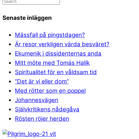
Senaste inläggen
Mässfall på pingstdagen?
Är resor verkligen värda besväret?
Ekumenik i dissidenternas anda
Mitt möte med Tomás Halík
Spiritualitet för en våldsam tid
“Det är vi eller dom”
Med rötter som en poppel
Johannesvägen
Självkritikens nådegåva
Rösten röjer herden