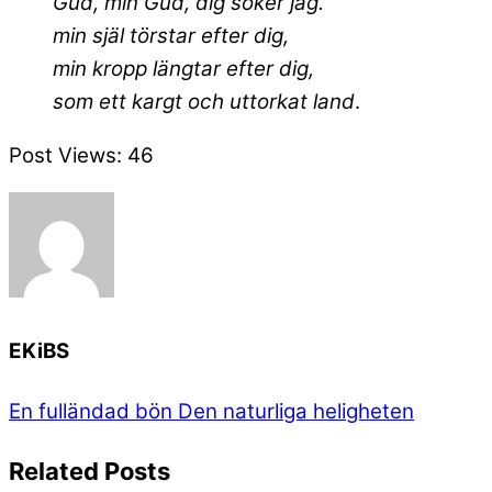
Gud, min Gud, dig söker jag.
min själ törstar efter dig,
min kropp längtar efter dig,
som ett kargt och uttorkat land
.
Post Views:
46
EKiBS
En fulländad bön
Den naturliga heligheten
Related Posts