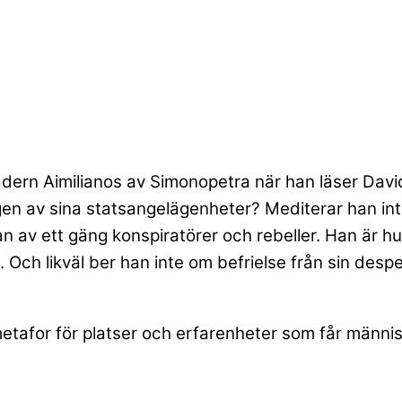
fadern Aimilianos av Simonopetra när han läser Davi
tagen av sina statsangelägenheter? Mediterar han i
an av ett gäng konspiratörer och rebeller. Han är hu
 Och likväl ber han inte om befrielse från sin despe
metafor för platser och erfarenheter som får männis