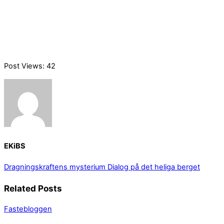
Post Views:
42
EKiBS
Dragningskraftens mysterium
Dialog på det heliga berget
Related Posts
Fastebloggen