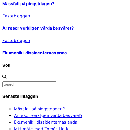
Mässfall på pingstdagen?
Fastebloggen
Är resor verkligen värda besväret?
Fastebloggen
Ekumenik i dissidenternas anda
Sök
Senaste inläggen
Mässfall på pingstdagen?
Är resor verkligen värda besväret?
Ekumenik i dissidenternas anda
Mitt möte med Tomás Halík