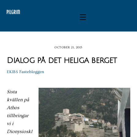
Skip
to
Menu
content
OCTOBER 21, 2015
Dialog på det heliga berget
Fastebloggen
EKIBS
Sista
kvällen på
Athos
tillbringar
vi i
Dionysioskl