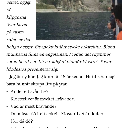
ostret, byggt
på
klipporna
över havet
på västra
sidan av det
heliga berget. Ett spektakulärt stycke arkitektur. Bland
munkarna finns en engelsman. Medan det skymmer
samtalar vi i en liten trädgård utanför klostret. Fader
Modestos presenterar sig:
– Jag är ny här. Jag kom för 18 år sedan. Hittills har jag
bara hunnit skrapa lite på ytan.
– Är det ett svårt liv?
– Klosterlivet är mycket krävande.
– Vad är mest krävande?
– Du måste dö helt enkelt. Klosterlivet är döden.
– Hur då dö?