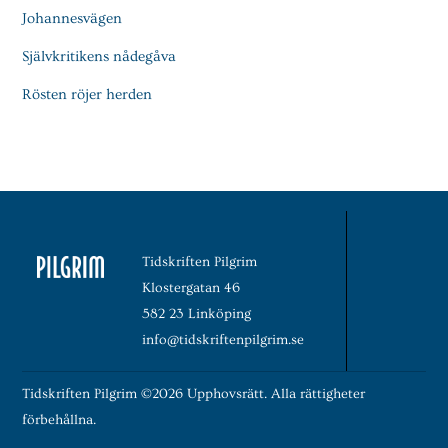
Johannesvägen
Självkritikens nådegåva
Rösten röjer herden
Tidskriften Pilgrim
Klostergatan 46
582 23 Linköping
info@tidskriftenpilgrim.se
Tidskriften Pilgrim ©2026 Upphovsrätt. Alla rättigheter
förbehållna.