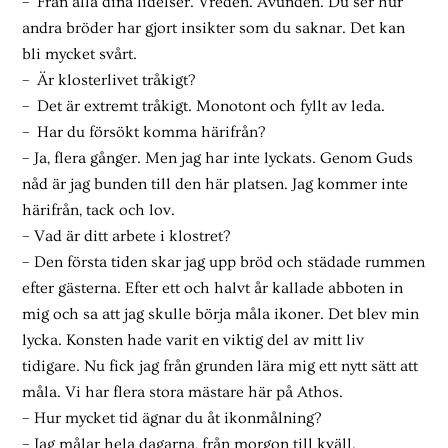
– Från alla dina lidelser. Vreden. Avunden. Du ser hur
andra bröder har gjort insikter som du saknar. Det kan
bli mycket svårt.
– Är klosterlivet tråkigt?
– Det är extremt tråkigt. Monotont och fyllt av leda.
– Har du försökt komma härifrån?
– Ja, flera gånger. Men jag har inte lyckats. Genom Guds
nåd är jag bunden till den här platsen. Jag kommer inte
härifrån, tack och lov.
– Vad är ditt arbete i klostret?
– Den första tiden skar jag upp bröd och städade rummen
efter gästerna. Efter ett och halvt år kallade abboten in
mig och sa att jag skulle börja måla ikoner. Det blev min
lycka. Konsten hade varit en viktig del av mitt liv
tidigare. Nu fick jag från grunden lära mig ett nytt sätt att
måla. Vi har flera stora mästare här på Athos.
– Hur mycket tid ägnar du åt ikonmålning?
– Jag målar hela dagarna, från morgon till kväll.