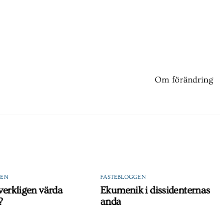
Om förändring
GEN
FASTEBLOGGEN
 verkligen värda
Ekumenik i dissidenternas
?
anda