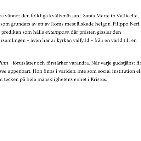
a vänner den folkliga kvällsmässan i Santa Maria in Vallicella,
som grundats av ett av Roms mest älskade helgon, Filippo Neri.
ll predikan som hålls
extempore
, där prästen gisslar den
örsamlingen – även här är kyrkan välfylld – från en värld till en
ulum
– förutsätter och förstärker varandra. När varje gudstjänst fi
sse
uppenbart. Hon finns i världen, inte som social institution el
mt tecken på hela mänsklighetens enhet i Kristus.