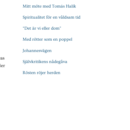
Mitt möte med Tomás Halík
Spiritualitet för en våldsam tid
“Det är vi eller dom”
Med rötter som en poppel
Johannesvägen
ras
Självkritikens nådegåva
ler
Rösten röjer herden