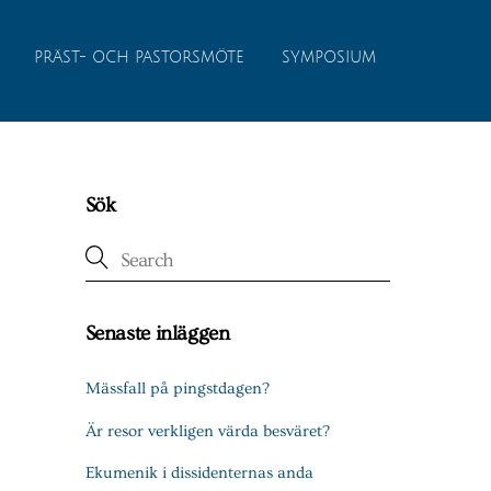
PRÄST- OCH PASTORSMÖTE
SYMPOSIUM
Sök
Senaste inläggen
Mässfall på pingstdagen?
Är resor verkligen värda besväret?
Ekumenik i dissidenternas anda