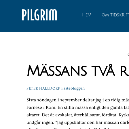
Skip
to
HEM
OM TIDSKRIF
content
Mässans två r
Fastebloggen
PETER HALLDORF
Sista söndagen i september deltar jag i en tidig mäs
Farnese i Rom. En stilla mässa enligt den gamla lat
altaret. Det är avskalat, återhållsamt, förtätat. Kyrk
undgår ingen. “Jag uppskattar den här mässan därför