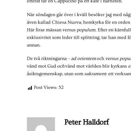
efteråt tar en Cappucino på ett kafé i närheten.
När söndagen går över i kväll besöker jag med någr
även kallad Chiesa Nuova; hemkyrka för en orden 
Här firas mässan
versus populum
. Efter en kärnfu
exklusivitet som leder till splittring, tar han med f
annan.
De två riktningarna –
ad orientem
och
versus pop
vänd mot Gud
och
vänd mot världen blir kyrkans
e
åsiktsgemenskap, utan som
sakrament
: ett verksa
Post Views:
52
Peter Halldorf