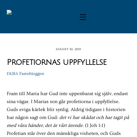
Skip
to
Menu
content
AUGUST 10, 2015
Profetiornas uppfyllelse
Fastebloggen
EKIBS
Fram till Maria har Gud inte uppenbarat sig själv, endast
sina vägar. I Marias son går profetiorna i uppfyllelse.
Guds eviga kärlek blir synlig. Aldrig tidigare i historien
har någon sagt om Gud:
det
vi har skådat och har tagit på
med våra händer, det är vårt ärende
. (1 Joh 1:1)
Profetian står över den mänskliga visheten, och Guds