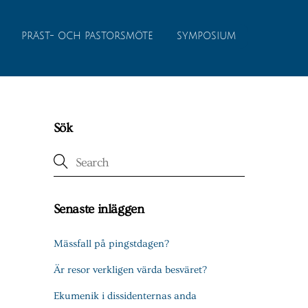
PRÄST- OCH PASTORSMÖTE
SYMPOSIUM
Sök
Senaste inläggen
Mässfall på pingstdagen?
Är resor verkligen värda besväret?
Ekumenik i dissidenternas anda