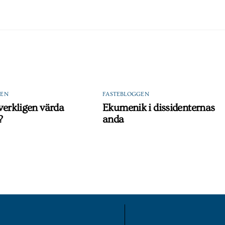
GEN
FASTEBLOGGEN
 verkligen värda
Ekumenik i dissidenternas
?
anda