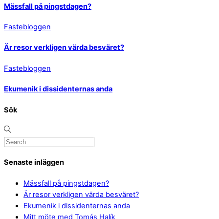
Mässfall på pingstdagen?
Fastebloggen
Är resor verkligen värda besväret?
Fastebloggen
Ekumenik i dissidenternas anda
Sök
Senaste inläggen
Mässfall på pingstdagen?
Är resor verkligen värda besväret?
Ekumenik i dissidenternas anda
Mitt möte med Tomás Halík