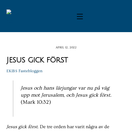
Skip
to
Menu
content
APRIL 12, 2022
Jesus gick först
Fastebloggen
EKIBS
Jesus och hans lärjungar var nu på väg
upp mot Jerusalem, och Jesus gick först.
(Mark 10:32)
Jesus gick först
. De tre orden har varit några av de