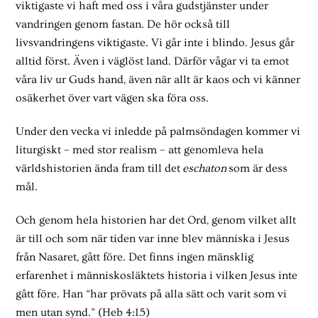
viktigaste vi haft med oss i våra gudstjänster under
vandringen genom fastan. De hör också till
livsvandringens viktigaste. Vi går inte i blindo. Jesus går
alltid först. Även i väglöst land. Därför vågar vi ta emot
våra liv ur Guds hand, även när allt är kaos och vi känner
osäkerhet över vart vägen ska föra oss.
Under den vecka vi inledde på palmsöndagen kommer vi
liturgiskt – med stor realism – att genomleva hela
världshistorien ända fram till det
eschaton
som är dess
mål.
Och genom hela historien har det Ord, genom vilket allt
är till och som när tiden var inne blev människa i Jesus
från Nasaret, gått före. Det finns ingen mänsklig
erfarenhet i människosläktets historia i vilken Jesus inte
gått före. Han “har prövats på alla sätt och varit som vi
men utan synd.” (Heb 4:15)