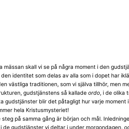
ga mässan skall vi se på några moment i den gudstjä
den identitet som delas av alla som i dopet har iklät
en västliga traditionen, som vi själva tillhör, men 
strukturen, gudstjänstens så kallade
ordo
, i de olik
xa gudstjänster blir det påtagligt hur varje moment 
rymmer hela Kristusmysteriet!
teg på samma gång är början och mål. Inledningen är
i de gudstjänster vi deltar i under morgondagen, oc