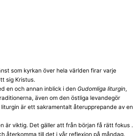
nst som kyrkan över hela världen firar varje
t sig Kristus.
med en och annan inblick i den
Gudomliga liturgin
,
a traditionerna, även om den östliga levandegör
i liturgin är ett sakramentalt återupprepande av en
 viktig. Det gäller att från början få rätt fokus .
h återkomma till det i vår reflexion på måndag.