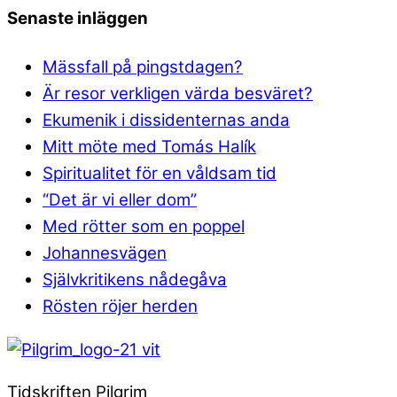
Senaste inläggen
Mässfall på pingstdagen?
Är resor verkligen värda besväret?
Ekumenik i dissidenternas anda
Mitt möte med Tomás Halík
Spiritualitet för en våldsam tid
“Det är vi eller dom”
Med rötter som en poppel
Johannesvägen
Självkritikens nådegåva
Rösten röjer herden
Tidskriften Pilgrim