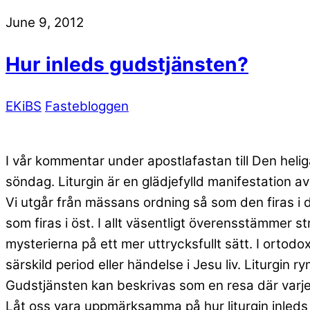
June 9, 2012
Hur inleds gudstjänsten?
EKiBS
Fastebloggen
I vår kommentar under apostlafastan till Den heli
söndag. Liturgin är en glädjefylld manifestation av 
Vi utgår från mässans ordning så som den firas i d
som firas i öst. I allt väsentligt överensstämmer 
mysterierna på ett mer uttrycksfullt sätt. I ortodo
särskild period eller händelse i Jesu liv. Liturgin 
Gudstjänsten kan beskrivas som en resa där varje s
Låt oss vara uppmärksamma på hur liturgin inleds 