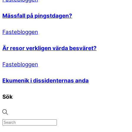
Mässfall på pingstdagen?
Fastebloggen
Är resor verkligen värda besväret?
Fastebloggen
Ekumenik i dissidenternas anda
Sök