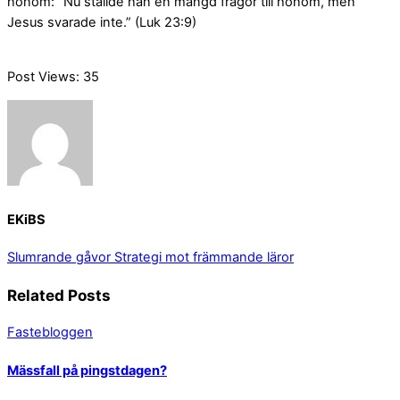
honom: ”Nu ställde han en mängd frågor till honom, men
Jesus svarade inte.” (Luk 23:9)
Post Views:
35
EKiBS
Slumrande gåvor
Strategi mot främmande läror
Related Posts
Fastebloggen
Mässfall på pingstdagen?