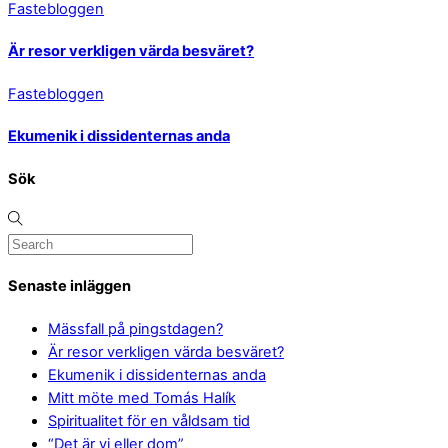
Fastebloggen
Är resor verkligen värda besväret?
Fastebloggen
Ekumenik i dissidenternas anda
Sök
Senaste inläggen
Mässfall på pingstdagen?
Är resor verkligen värda besväret?
Ekumenik i dissidenternas anda
Mitt möte med Tomás Halík
Spiritualitet för en våldsam tid
“Det är vi eller dom”