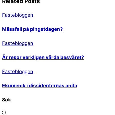
Related Posts
Fastebloggen
Mässfall på pingstdagen?
Fastebloggen
Är resor verkligen värda besväret?
Fastebloggen
Ekumenik i dissidenternas anda
Sök