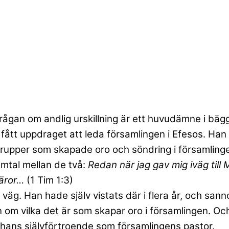
rågan om andlig urskillning är ett huvudämne i bägg
tt uppdraget att leda församlingen i Efesos. Han
upper som skapade oro och söndring i församlingen? 
amtal mellan de två:
Redan när jag gav mig iväg till
läror…
(1 Tim 1:3)
 väg. Han hade själv vistats där i flera år, och sann
 om vilka det är som skapar oro i församlingen. O
ka hans självförtroende som församlingens pastor.