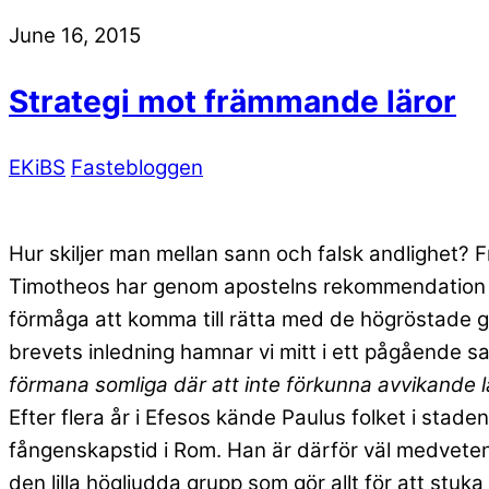
June 16, 2015
Strategi mot främmande läror
EKiBS
Fastebloggen
Hur skiljer man mellan sann och falsk andlighet? F
Timotheos har genom apostelns rekommendation få
förmåga att komma till rätta med de högröstade gr
brevets inledning hamnar vi mitt i ett pågående s
förmana somliga där att inte förkunna avvikande 
Efter flera år i Efesos kände Paulus folket i staden
fångenskapstid i Rom. Han är därför väl medveten
den lilla högljudda grupp som gör allt för att stu