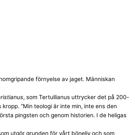
nomgripande förnyelse av jaget. Människan
ristianus
, som Tertullianus uttrycker det på 200-
ns kropp. “Min teologi är inte min, inte ens den
första pingsten och genom historien. I de heligas
n, som utgör grunden för vårt böneliv och som