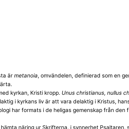
sta är
metanoia
, omvändelen, definierad som en ge
ärta.
med kyrkan, Kristi kropp.
Unus christianus, nullus ch
aktig i kyrkans liv är att vara delaktig i Kristus, ha
teologi har formats i de heligas gemenskap från den 
att hämta näring ur Skrifterna, i synnerhet Psaltare