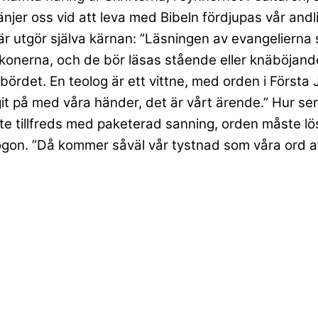
änjer oss vid att leva med Bibeln fördjupas vår and
 utgör själva kärnan: ”Läsningen av evangelierna stä
konerna, och de bör läsas stående eller knäböjand
bördet. En teolog är ett vittne, med orden i Första 
it på med våra händer, det är vårt ärende.” Hur ser
nte tillfreds med paketerad sanning, orden måste lö
ögon. ”Då kommer såväl vår tystnad som våra ord at