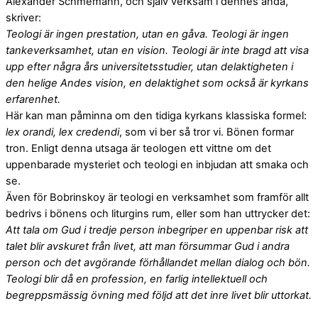
Alexander Schmemann, och själv verksam i dennes anda,
skriver:
Teologi är ingen prestation, utan en gåva. Teologi är ingen
tankeverksamhet, utan en vision. Teologi är inte bragd att visa
upp efter några års universitetsstudier, utan delaktigheten i
den helige Andes vision, en delaktighet som också är kyrkans
erfarenhet.
Här kan man påminna om den tidiga kyrkans klassiska formel:
lex orandi, lex credendi
, som vi ber så tror vi. Bönen formar
tron. Enligt denna utsaga är teologen ett vittne om det
uppenbarade mysteriet och teologi en inbjudan att smaka och
se.
Även för Bobrinskoy är teologi en verksamhet som framför allt
bedrivs i bönens och liturgins rum, eller som han uttrycker det:
Att tala om Gud i tredje person inbegriper en uppenbar risk att
talet blir avskuret från livet, att man försummar Gud i andra
person och det avgörande förhållandet mellan dialog och bön.
Teologi blir då en profession, en farlig intellektuell och
begreppsmässig övning med följd att det inre livet blir uttorkat.