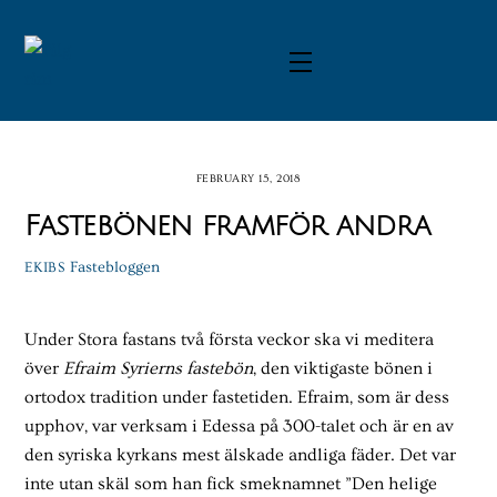
Skip
to
Menu
content
FEBRUARY 15, 2018
Fastebönen framför andra
Fastebloggen
EKIBS
Under Stora fastans två första veckor ska vi meditera
över
Efraim Syrierns fastebön
, den viktigaste bönen i
ortodox tradition under fastetiden. Efraim, som är dess
upphov, var verksam i Edessa på 300-talet och är en av
den syriska kyrkans mest älskade andliga fäder. Det var
inte utan skäl som han fick smeknamnet ”Den helige