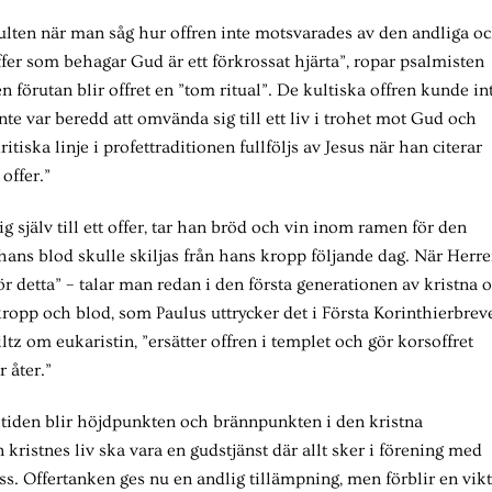
kulten när man såg hur offren inte motsvarades av den andliga o
er som behagar Gud är ett förkrossat hjärta”, ropar psalmisten
förutan blir offret en ”tom ritual”. De kultiska offren kunde in
nte var beredd att omvända sig till ett liv i trohet mot Gud och
ka linje i profettraditionen fullföljs av Jesus när han citerar
offer.”
 själv till ett offer, tar han bröd och vin inom ramen för den
 hans blod skulle skiljas från hans kropp följande dag. När Herr
r detta” – talar man redan i den första generationen av kristna 
ropp och blod, som Paulus uttrycker det i Första Korinthierbrev
tz om eukaristin, ”ersätter offren i templet och gör korsoffret
r åter.”
åltiden blir höjdpunkten och brännpunkten i den kristna
 kristnes liv ska vara en gudstjänst där allt sker i förening med
ss. Offertanken ges nu en andlig tillämpning, men förblir en vikt