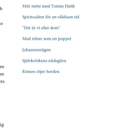
Mitt möte med Tomás Halík
ch
Spiritualitet för en våldsam tid
te
“Det är vi eller dom”
Med rötter som en poppel
Johannesvägen
Självkritikens nådegåva
ens
Rösten röjer herden
om
ets
ig