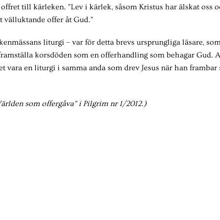
s offret till kärleken. ”Lev i kärlek, såsom Kristus har älskat oss 
tt välluktande offer åt Gud.”
kenmässans liturgi – var för detta brevs ursprungliga läsare, so
t framställa korsdöden som en offerhandling som behagar Gud. A
livet vara en liturgi i samma anda som drev Jesus när han frambar 
ärlden som offergåva” i Pilgrim nr 1/2012.)