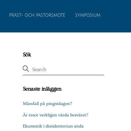
PRÄST- OCH PASTORSMÖTE
SYMPOSIUM
Sök
Senaste inläggen
Mässfall på pingstdagen?
Är resor verkligen värda besväret?
Ekumenik i dissidenternas anda