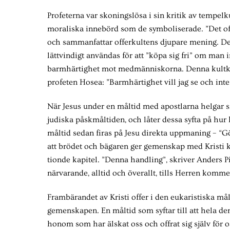
Profeterna var skoningslösa i sin kritik av tempel
moraliska innebörd som de symboliserade. ”Det off
och sammanfattar offerkultens djupare mening. Den 
lättvindigt användas för att ”köpa sig fri” om man i
barmhärtighet mot medmänniskorna. Denna kultkritis
profeten Hosea: ”Barmhärtighet vill jag se och inte 
När Jesus under en måltid med apostlarna helgar sig
judiska påskmåltiden, och låter dessa syfta på hur
måltid sedan firas på Jesu direkta uppmaning – “Gö
att brödet och bägaren ger gemenskap med Kristi k
tionde kapitel. ”Denna handling”, skriver Anders Pil
närvarande, alltid och överallt, tills Herren komme
Frambärandet av Kristi offer i den eukaristiska m
gemenskapen. En måltid som syftar till att hela den
honom som har älskat oss och offrat sig själv för o