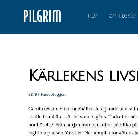
Skip
to
HEM
OM TIDSKRIF
content
Kärlekens livs
Fastebloggen
EKIBS
Gamla testamentet innehåller detaljerade anvisning
skulle frambäras för fel som begåtts. Tackoffer när
bönhörelse. Från början frambars offer på olika p
legitima platsen för offer. När templet förstördes 