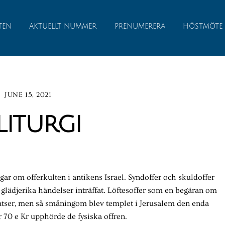
TEN
AKTUELLT NUMMER
PRENUMERERA
HÖSTMÖTE
JUNE 15, 2021
liturgi
ar om offerkulten i antikens Israel. Syndoffer och skuldoffer
 glädjerika händelser inträffat. Löftesoffer som en begäran om
latser, men så småningom blev templet i Jerusalem den enda
år 70 e Kr upphörde de fysiska offren.