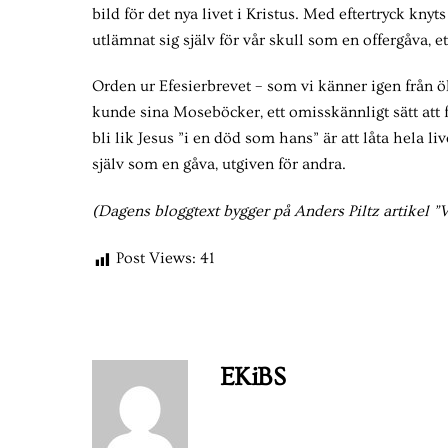
bild för det nya livet i Kristus. Med eftertryck knyt
utlämnat sig själv för vår skull som en offergåva, e
Orden ur Efesierbrevet – som vi känner igen från ö
kunde sina Moseböcker, ett omisskännligt sätt at
bli lik Jesus ”i en död som hans” är att låta hela 
själv som en gåva, utgiven för andra.
(Dagens bloggtext bygger på Anders Piltz artikel ”V
Post Views:
41
EKiBS