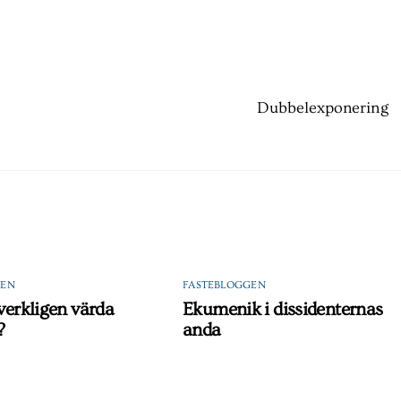
Dubbelexponering
GEN
FASTEBLOGGEN
 verkligen värda
Ekumenik i dissidenternas
?
anda