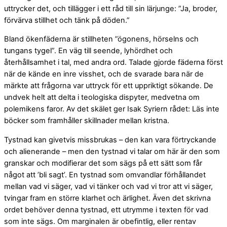
uttrycker det, och tillägger i ett råd till sin lärjunge: ”Ja, broder,
förvärva stillhet och tänk på döden.”
Bland ökenfäderna är stillheten ”ögonens, hörselns och
tungans tygel”. En väg till seende, lyhördhet och
återhållsamhet i tal, med andra ord. Talade gjorde fäderna först
när de kände en inre visshet, och de svarade bara när de
märkte att frågorna var uttryck för ett uppriktigt sökande. De
undvek helt att delta i teologiska dispyter, medvetna om
polemikens faror. Av det skälet ger Isak Syriern rådet: Läs inte
böcker som framhåller skillnader mellan kristna.
Tystnad kan givetvis missbrukas – den kan vara förtryckande
och alienerande – men den tystnad vi talar om här är den som
granskar och modifierar det som sägs på ett sätt som får
något att ’bli sagt’. En tystnad som omvandlar förhållandet
mellan vad vi säger, vad vi tänker och vad vi tror att vi säger,
tvingar fram en större klarhet och ärlighet. Även det skrivna
ordet behöver denna tystnad, ett utrymme i texten för vad
som inte sägs. Om marginalen är obefintlig, eller rentav