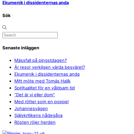
Ekumenik i dissidenternas anda
Sök
Senaste inläggen
Mässfall på pingstdagen?
Är resor verkligen värda besväret?
Ekumenik i dissidenternas anda
Mitt möte med Tomás Halík
Spiritualitet för en våldsam tid
“Det är vi eller dom”
Med rötter som en poppel
Johannesvägen
Självkritikens nådegåva
Rösten röjer herden