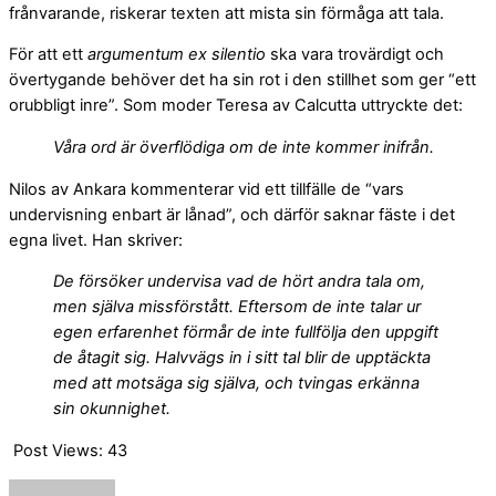
frånvarande, riskerar texten att mista sin förmåga att tala.
För att ett
argumentum ex silentio
ska vara trovärdigt och
övertygande behöver det ha sin rot i den stillhet som ger “ett
orubbligt inre”. Som moder Teresa av Calcutta uttryckte det:
Våra ord är överflödiga om de inte kommer inifrån.
Nilos av Ankara kommenterar vid ett tillfälle de “vars
undervisning enbart är lånad”, och därför saknar fäste i det
egna livet. Han skriver:
De försöker undervisa vad de hört andra tala om,
men själva missförstått. Eftersom de inte talar ur
egen erfarenhet
förmår de inte fullfölja den uppgift
de åtagit sig
. Halvvägs in i sitt tal blir de upptäckta
med att motsäga sig själva, och tvingas erkänna
sin okunnighet.
Post Views:
43