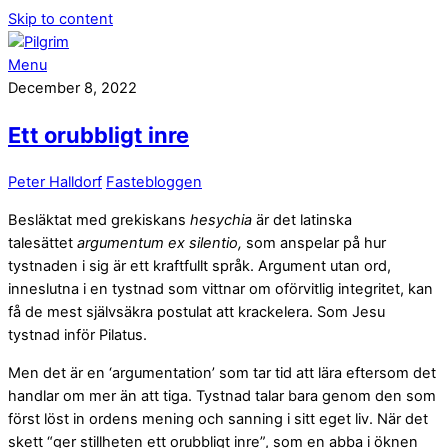
Skip to content
Menu
December 8, 2022
Ett orubbligt inre
Peter Halldorf
Fastebloggen
Besläktat med grekiskans
hesychia
är det latinska
talesättet
argumentum ex silentio,
som anspelar på hur
tystnaden i sig är ett kraftfullt språk. Argument utan ord,
inneslutna i en tystnad som vittnar om oförvitlig integritet, kan
få de mest självsäkra postulat att krackelera. Som Jesu
tystnad inför Pilatus.
Men det är en ‘argumentation’ som tar tid att lära eftersom det
handlar om mer än att tiga. Tystnad talar bara genom den som
först löst in ordens mening och sanning i sitt eget liv. När det
skett “ger stillheten ett orubbligt inre”, som en abba i öknen