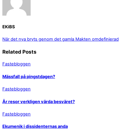
EKiBS
När det nya bryts genom det gamla
Makten omdefinierad
Related Posts
Fastebloggen
Mässfall på pingstdagen?
Fastebloggen
Är resor verkligen värda besväret?
Fastebloggen
Ekumenik i dissidenternas anda