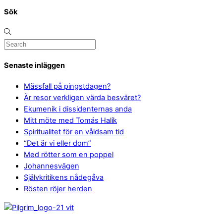
Sök
Senaste inläggen
Mässfall på pingstdagen?
Är resor verkligen värda besväret?
Ekumenik i dissidenternas anda
Mitt möte med Tomás Halík
Spiritualitet för en våldsam tid
“Det är vi eller dom”
Med rötter som en poppel
Johannesvägen
Självkritikens nådegåva
Rösten röjer herden