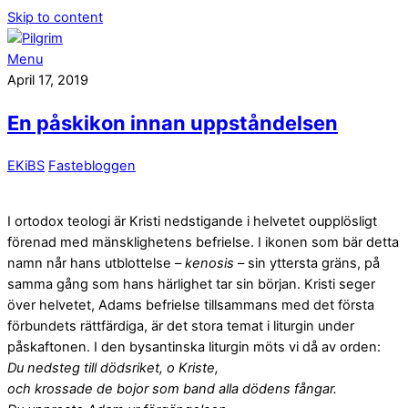
Skip to content
Menu
April 17, 2019
En påskikon innan uppståndelsen
EKiBS
Fastebloggen
I ortodox teologi är Kristi nedstigande i helvetet oupplösligt
förenad med mänsklighetens befrielse. I ikonen som bär detta
namn når hans utblottelse –
kenosis
– sin yttersta gräns, på
samma gång som hans härlighet tar sin början. Kristi seger
över helvetet, Adams befrielse tillsammans med det första
förbundets rättfärdiga, är det stora temat i liturgin under
påskaftonen. I den bysantinska liturgin möts vi då av orden:
Du nedsteg till dödsriket, o Kriste,
och krossade de bojor som band alla dödens fångar.