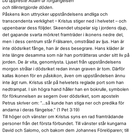
Du uppreste Adam ur förgängelsen
och tillintetgjorde döden.
Påskens ikon uttrycker uppståndelsens andliga och
transcendenta verklighet – Kristus stiger ned i helvetet – och
uppenbarar dess följder. Skeendet utspelar sig i jordens djup,
det gapande svarta mörkret framträder i ikonens nedre del,
men i dess centrum står Frälsaren, omstrålad av ljus. Han är
inte dödsriket fånge, han är dess besegrare. Hans kläder är
inte längre desamma som när han porträtteras under sitt liv på
jorden. De är vita, genomlysta. Ljuset från uppståndelsens
morgon strålar i dödsriket redan innan graven är tom. Därför
kallas ikonen för en
påskikon
, även om uppståndelsen ännu
inte ägt rum. Kristus står på helvetets reglade port som han
nedtrampat. I sin högra hand håller han en bokrulle, symbolen
för förkunnelsen av segern över dödsriket, som aposteln
Petrus skriver om: ”…så kunde han stiga ner och predika för
andarna i deras fängelse.” (1 Pet 3:19)
Till höger och vänster om Kristus syns en rad framträdande
personer från det första förbundet. Till vänster står kungarna
David och Salomo, och bakom dem Johannes Förelöparen; till