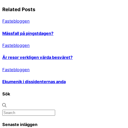
Related Posts
Fastebloggen
Mässfall på pingstdagen?
Fastebloggen
Är resor verkligen värda besväret?
Fastebloggen
Ekumenik i dissidenternas anda
Sök
Senaste inläggen