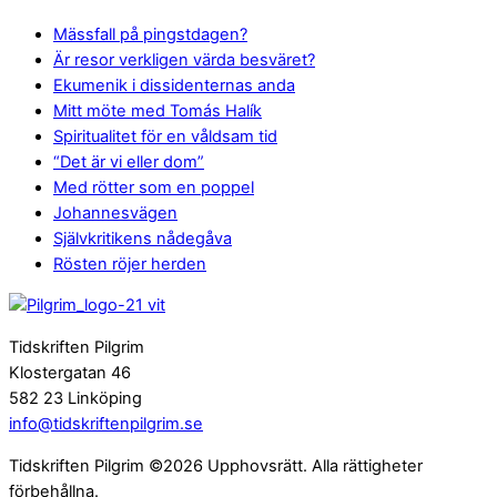
Mässfall på pingstdagen?
Är resor verkligen värda besväret?
Ekumenik i dissidenternas anda
Mitt möte med Tomás Halík
Spiritualitet för en våldsam tid
“Det är vi eller dom”
Med rötter som en poppel
Johannesvägen
Självkritikens nådegåva
Rösten röjer herden
Tidskriften Pilgrim
Klostergatan 46
582 23 Linköping
info@tidskriftenpilgrim.se
Tidskriften Pilgrim ©2026 Upphovsrätt. Alla rättigheter
förbehållna.