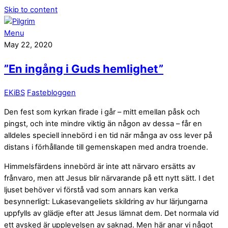
Skip to content
Menu
May 22, 2020
”En ingång i Guds hemlighet”
EKiBS
Fastebloggen
Den fest som kyrkan firade i går – mitt emellan påsk och
pingst, och inte mindre viktig än någon av dessa – får en
alldeles speciell innebörd i en tid när många av oss lever på
distans i förhållande till gemenskapen med andra troende.
Himmelsfärdens innebörd är inte att närvaro ersätts av
frånvaro, men att Jesus blir närvarande på ett nytt sätt. I det
ljuset behöver vi förstå vad som annars kan verka
besynnerligt: Lukasevangeliets skildring av hur lärjungarna
uppfylls av glädje efter att Jesus lämnat dem. Det normala vid
ett avsked är upplevelsen av saknad. Men här anar vi något