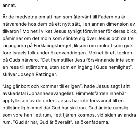
annat.
Är de medvetna om att han som återvänt till Fadern nu är
närvarande hos dem på ett nytt sätt, i en annan dimension av
tillvaron? Molnet i vilket Jesus synligt försvinner för deras blick,
påminner om det moln som sänkte sig över Jesus och de tre
lärjungarna på Förklaringsberget, liksom om molnet som gick
före Israels folk under ökenvandringen. Molnet är ett tecken
på Guds närvaro. ”Det framställer Jesu försvinnande inte som
en resa till stjärnorna, utan som en ingång i Guds hemlighet”,
skriver Joseph Ratzinger.
”Jag går bort och kommer till er igen”, hade Jesus sagt i sitt
avskedstal i Johannesevangeliet. Himmelsfärden innebär
uppfyllelsen av de orden. Jesus har inte försvunnit till en
otillgänglig himmel där Gud har sin tron. Gud är inte rumslig,
som vore han i ett rum, i ett fjärran kosmos, vid sidan av andra
rum. ”Gud är här, Gud är överallt”. sa ökenfäderna.