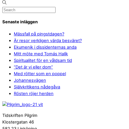
Senaste inläggen
Mässfall på pingstdagen?
Är resor verkligen värda besväret?
Ekumenik i dissidenternas anda
Mitt möte med Tomás Halík
Spiritualitet för en våldsam tid
“Det är vi eller dom”
Med rötter som en poppel
Johannesvägen
Självkritikens nådegåva
Rösten röjer herden
Tidskriften Pilgrim
Klostergatan 46
582 23 Linköping