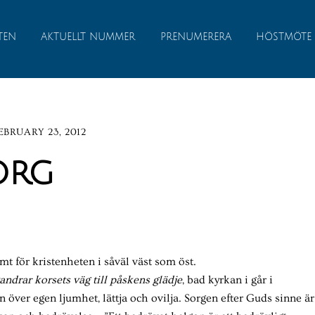
TEN
AKTUELLT NUMMER
PRENUMERERA
HÖSTMÖTE
EBRUARY 23, 2012
org
t för kristenheten i såväl väst som öst.
vandrar korsets väg till påskens glädje
, bad kyrkan i går i
en över egen ljumhet, lättja och ovilja. Sorgen efter Guds sinne är