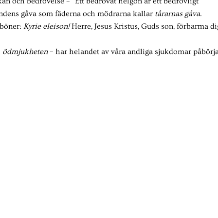
an och bedrövelse – ”Ett bedrövat helgon är ett bedrövligt
 Andens gåva som fäderna och mödrarna kallar
t
årarnas gåva
.
 böner:
Kyrie eleison!
Herre, Jesus Kristus, Guds son, förbarma di
–
ö
dmjukheten
– har helandet av våra andliga sjukdomar påbörja