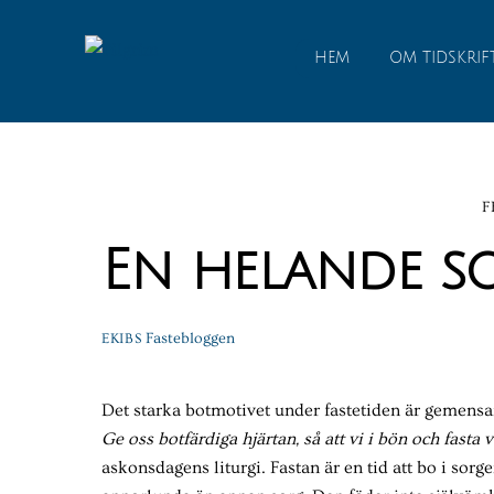
Skip
to
HEM
OM TIDSKRIF
content
F
En helande s
Fastebloggen
EKIBS
Det starka botmotivet under fastetiden är gemensam
Ge oss botfärdiga hjärtan, så att vi i bön och fasta 
askonsdagens liturgi. Fastan är en tid att bo i sorg