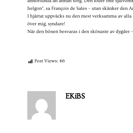
annorlunda än annan sorg. Den föder inte självömk
helgon”, sa François de Sales – utan skänker den
I hjärtat uppväcks nu den mest verksamma av alla
över mig, syndare!
När den bönen besvaras i den skönaste av dygder 
Post Views:
46
EKiBS