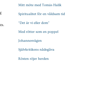
Mitt möte med Tomás Halík
g
Spiritualitet för en våldsam tid
“Det är vi eller dom”
ts.
Med rötter som en poppel
Johannesvägen
Självkritikens nådegåva
Rösten röjer herden