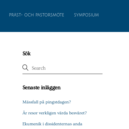
PRÄST- OCH PASTORSMÖTE
SYMPOSIUM
Sök
Senaste inläggen
Mässfall på pingstdagen?
Är resor verkligen värda besväret?
Ekumenik i dissidenternas anda