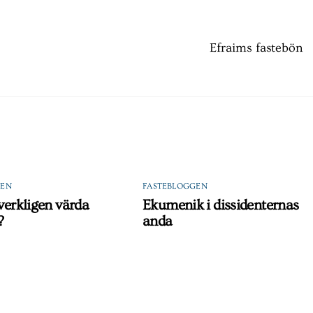
Efraims fastebön
GEN
FASTEBLOGGEN
 verkligen värda
Ekumenik i dissidenternas
?
anda