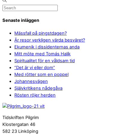
Senaste inläggen
Mässfall på pingstdagen?
Är resor verkligen värda besväret?
Ekumenik i dissidenternas anda
Mitt möte med Tomás Halík
Spiritualitet för en våldsam tid
“Det är vi eller dom”
Med rötter som en poppel
Johannesvägen
Självkritikens nådegåva
Rösten röjer herden
Tidskriften Pilgrim
Klostergatan 46
582 23 Linköping