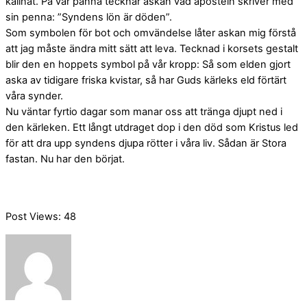
kallnat. På vår panna tecknar askan vad aposteln skriver med
sin penna: ”Syndens lön är döden”.
Som symbolen för bot och omvändelse låter askan mig förstå
att jag måste ändra mitt sätt att leva. Tecknad i korsets gestalt
blir den en hoppets symbol på vår kropp: Så som elden gjort
aska av tidigare friska kvistar, så har Guds kärleks eld förtärt
våra synder.
Nu väntar fyrtio dagar som manar oss att tränga djupt ned i
den kärleken. Ett långt utdraget dop i den död som Kristus led
för att dra upp syndens djupa rötter i våra liv. Sådan är Stora
fastan. Nu har den börjat.
Post Views:
48